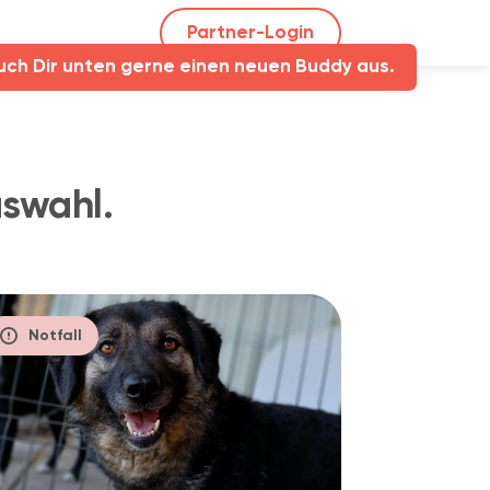
Partner-Login
uch Dir unten gerne einen neuen Buddy aus.
uswahl.
Notfall