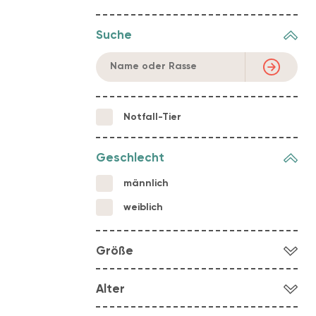
Suche
Notfall-Tier
Geschlecht
männlich
weiblich
Größe
klein
Alter
mittel
Welpe