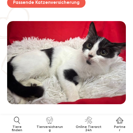
Passende Katzenversicherung
Tiere
Tierversicherun
Online Tierarzt
Partne
finden
g
24h
r