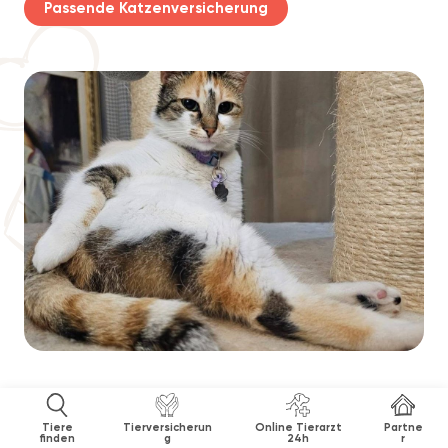
Passende Katzenversicherung
Tiere
Tierversicherun
Online Tierarzt
Partne
finden
g
24h
r