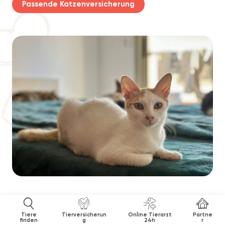
Passende Katzenversicherung
Tiere
Tierversicherun
Online Tierarzt
Partne
finden
g
24h
r