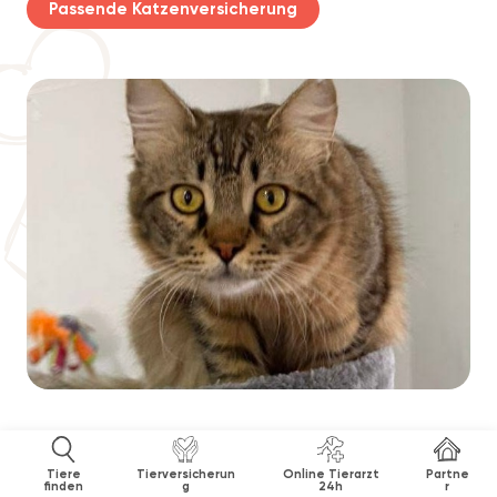
Passende Katzenversicherung
Tiere
Tierversicherun
Online Tierarzt
Partne
finden
g
24h
r