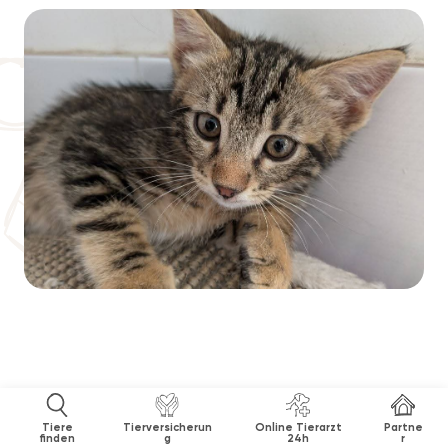
Tiere
Tierversicherun
Online Tierarzt
Partne
finden
g
24h
r