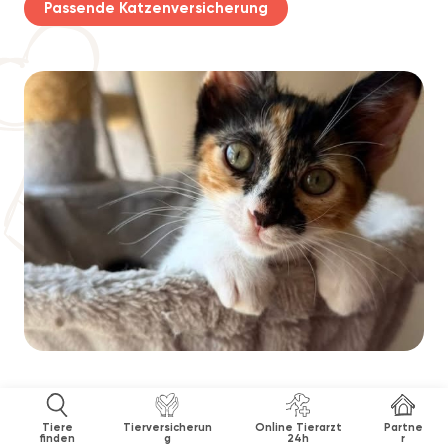
Passende Katzenversicherung
Tiere
Tierversicherun
Online Tierarzt
Partne
finden
g
24h
r