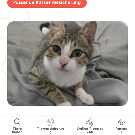
Passende Katzenversicherung
Tiere
Tierversicherun
Online Tierarzt
Partne
finden
g
24h
r