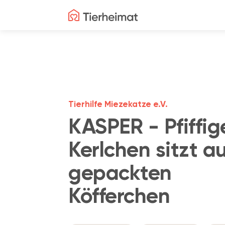
Tierhilfe Miezekatze e.V.
KASPER - Pfiffig
Kerlchen sitzt au
gepackten
Köfferchen