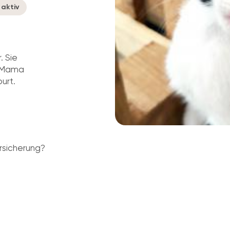
aktiv
. Sie
r Mama
urt.
rsicherung?