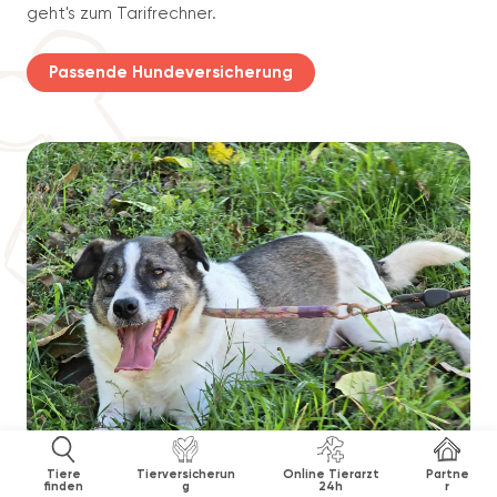
geht's zum Tarifrechner.
Passende Hundeversicherung
Tiere
Tierversicherun
Online Tierarzt
Partne
finden
g
24h
r