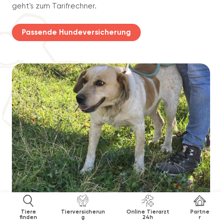
geht's zum Tarifrechner.
Passende Hundeversicherung
Tiere
Tierversicherun
Online Tierarzt
Partne
finden
g
24h
r