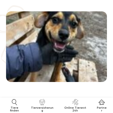
Tiere
Tierversicherun
Online Tierarzt
Partne
finden
g
24h
r