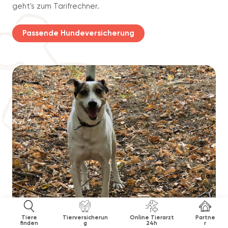
geht's zum Tarifrechner.
Passende Hundeversicherung
Tiere
Tierversicherun
Online Tierarzt
Partne
finden
g
24h
r