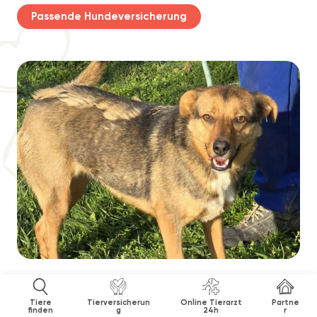
Passende Hundeversicherung
Tiere
Tierversicherun
Online Tierarzt
Partne
finden
g
24h
r