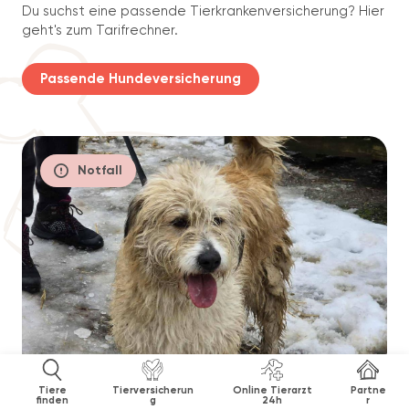
Du suchst eine passende Tierkrankenversicherung? Hier
geht's zum Tarifrechner.
Passende Hundeversicherung
Notfall
Tiere
Tierversicherun
Online Tierarzt
Partne
finden
g
24h
r