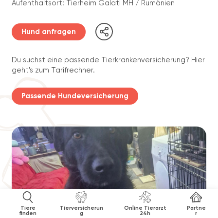
Aufenthaltsort: Tierheim Galati MH / Rumänien
Hund anfragen
Du suchst eine passende Tierkrankenversicherung? Hier
geht's zum Tarifrechner.
Passende Hundeversicherung
Tiere
Tierversicherun
Online Tierarzt
Partne
finden
g
24h
r