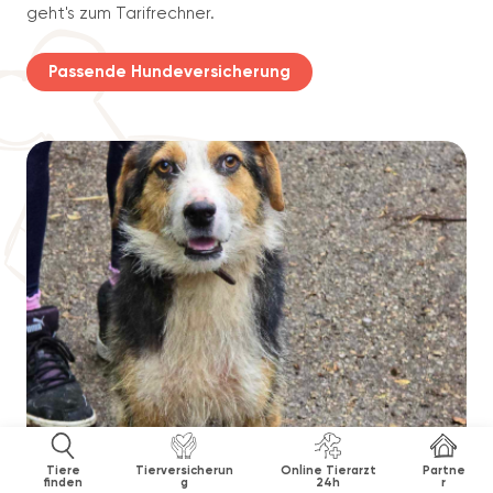
geht's zum Tarifrechner.
Passende Hundeversicherung
Tiere
Tierversicherun
Online Tierarzt
Partne
finden
g
24h
r