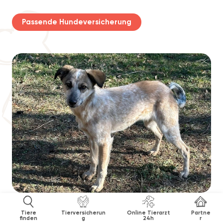
Passende Hundeversicherung
Tiere
Tierversicherun
Online Tierarzt
Partne
finden
g
24h
r