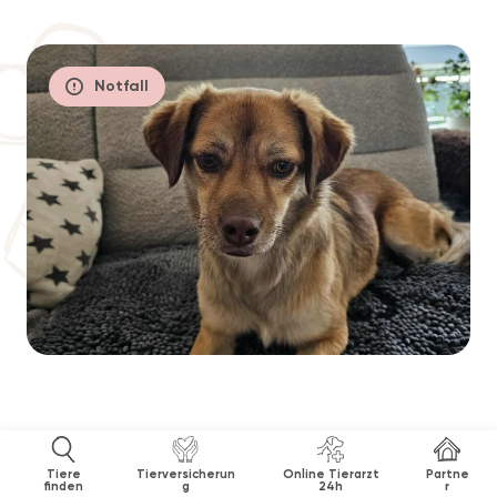
Notfall
Tiere
Tierversicherun
Online Tierarzt
Partne
finden
g
24h
r