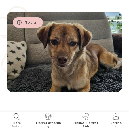
Notfall
Tiere
Tierversicherun
Online Tierarzt
Partne
finden
g
24h
r