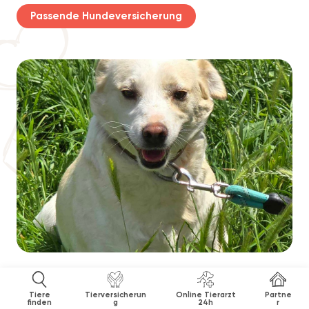
Passende Hundeversicherung
Tiere
Tierversicherun
Online Tierarzt
Partne
finden
g
24h
r