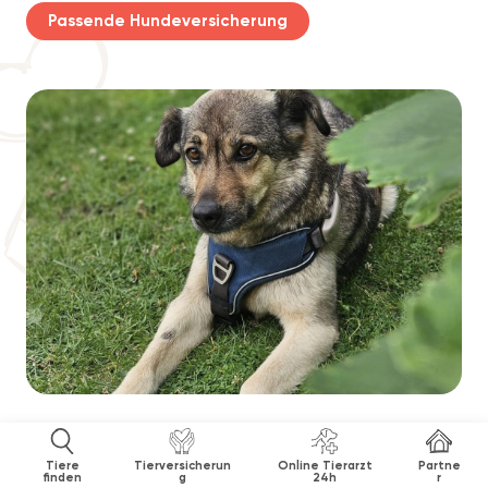
Passende Hundeversicherung
Tiere
Tierversicherun
Online Tierarzt
Partne
finden
g
24h
r