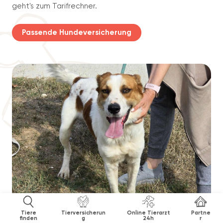
geht's zum Tarifrechner.
Passende Hundeversicherung
Tiere
Tierversicherun
Online Tierarzt
Partne
finden
g
24h
r