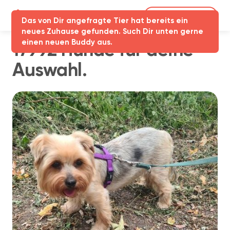
Partner-Login
Das von Dir angefragte Tier hat bereits ein
neues Zuhause gefunden. Such Dir unten gerne
einen neuen Buddy aus.
17992 Hunde für deine
Auswahl.