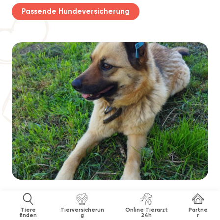
Passende Hundeversicherung
Tiere
Tierversicherun
Online Tierarzt
Partne
finden
g
24h
r