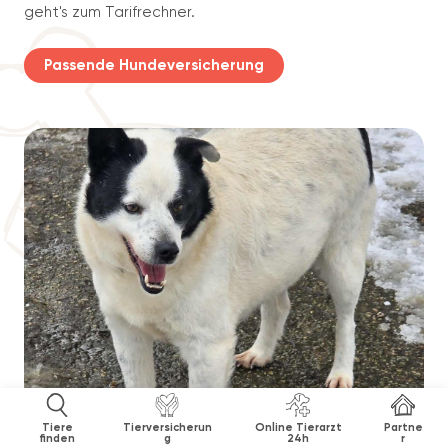
geht's zum Tarifrechner.
Passende Hundeversicherung
Tiere
Tierversicherun
Online Tierarzt
Partne
finden
g
24h
r