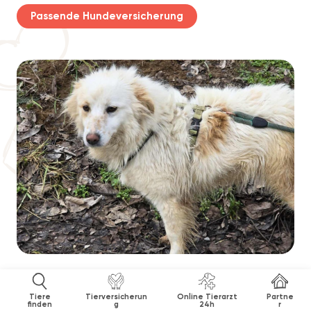
Passende Hundeversicherung
Tiere
Tierversicherun
Online Tierarzt
Partne
finden
g
24h
r