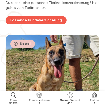
Du suchst eine passende Tierkrankenversicherung? Hier
geht's zum Tarifrechner.
Passende Hundeversicherung
Notfall
Tiere
Tierversicherun
Online Tierarzt
Partne
finden
g
24h
r