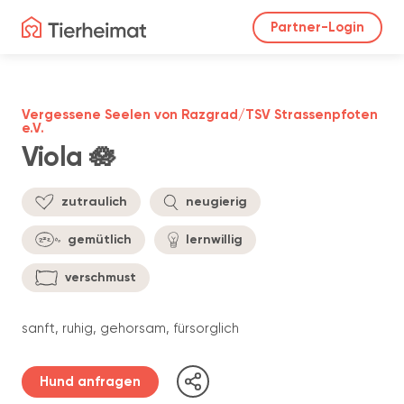
Partner-Login
Vergessene Seelen von Razgrad/TSV Strassenpfoten
e.V.
Viola 🪷
zutraulich
neugierig
gemütlich
lernwillig
verschmust
sanft, ruhig, gehorsam, fürsorglich
Hund anfragen