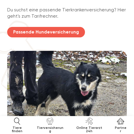
Du suchst eine passende Tierkrankenversicherung? Hier
geht's zum Tarifrechner.
Passende Hundeversicherung
Tiere
Tierversicherun
Online Tierarzt
Partne
finden
g
24h
r