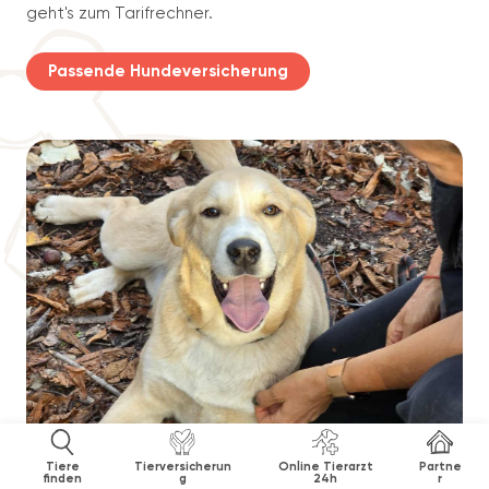
geht's zum Tarifrechner.
Passende Hundeversicherung
Tiere
Tierversicherun
Online Tierarzt
Partne
finden
g
24h
r