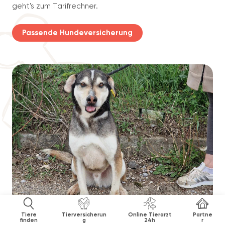
geht's zum Tarifrechner.
Passende Hundeversicherung
Tiere
Tierversicherun
Online Tierarzt
Partne
finden
g
24h
r