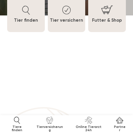
Tier finden
Tier versichern
Futter & Shop
Tiere
Tierversicherun
Online Tierarzt
Partne
Herzallerliebste Hunde.
finden
g
24h
r