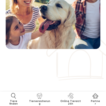
TOP Schutz ♡♡♡♡♡ ohne
SB
Tiere
Tierversicherun
Online Tierarzt
Partne
finden
g
24h
r