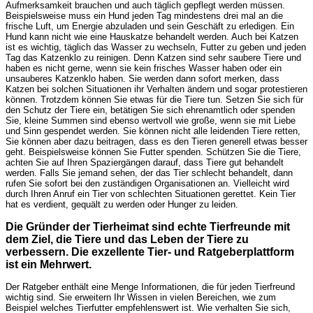
Aufmerksamkeit brauchen und auch täglich gepflegt werden müssen.
Beispielsweise muss ein Hund jeden Tag mindestens drei mal an die
frische Luft, um Energie abzuladen und sein Geschäft zu erledigen. Ein
Hund kann nicht wie eine Hauskatze behandelt werden. Auch bei Katzen
ist es wichtig, täglich das Wasser zu wechseln, Futter zu geben und jeden
Tag das Katzenklo zu reinigen. Denn Katzen sind sehr saubere Tiere und
haben es nicht gerne, wenn sie kein frisches Wasser haben oder ein
unsauberes Katzenklo haben. Sie werden dann sofort merken, dass
Katzen bei solchen Situationen ihr Verhalten ändern und sogar protestieren
können. Trotzdem können Sie etwas für die Tiere tun. Setzen Sie sich für
den Schutz der Tiere ein, betätigen Sie sich ehrenamtlich oder spenden
Sie, kleine Summen sind ebenso wertvoll wie große, wenn sie mit Liebe
und Sinn gespendet werden. Sie können nicht alle leidenden Tiere retten,
Sie können aber dazu beitragen, dass es den Tieren generell etwas besser
geht. Beispielsweise können Sie Futter spenden. Schützen Sie die Tiere,
achten Sie auf Ihren Spaziergängen darauf, dass Tiere gut behandelt
werden. Falls Sie jemand sehen, der das Tier schlecht behandelt, dann
rufen Sie sofort bei den zuständigen Organisationen an. Vielleicht wird
durch Ihren Anruf ein Tier von schlechten Situationen gerettet. Kein Tier
hat es verdient, gequält zu werden oder Hunger zu leiden.
Die Gründer der Tierheimat sind echte Tierfreunde mit
dem Ziel, die Tiere und das Leben der Tiere zu
verbessern. Die exzellente Tier- und Ratgeberplattform
ist ein Mehrwert.
Der Ratgeber enthält eine Menge Informationen, die für jeden Tierfreund
wichtig sind. Sie erweitern Ihr Wissen in vielen Bereichen, wie zum
Beispiel welches Tierfutter empfehlenswert ist. Wie verhalten Sie sich,