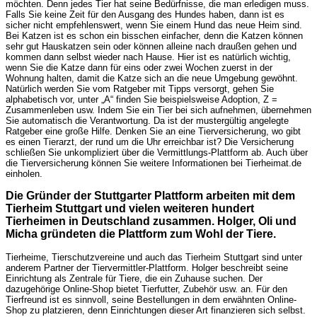
möchten. Denn jedes Tier hat seine Bedürfnisse, die man erledigen muss.
Falls Sie keine Zeit für den Ausgang des Hundes haben, dann ist es
sicher nicht empfehlenswert, wenn Sie einem Hund das neue Heim sind.
Bei Katzen ist es schon ein bisschen einfacher, denn die Katzen können
sehr gut Hauskatzen sein oder können alleine nach draußen gehen und
kommen dann selbst wieder nach Hause. Hier ist es natürlich wichtig,
wenn Sie die Katze dann für eins oder zwei Wochen zuerst in der
Wohnung halten, damit die Katze sich an die neue Umgebung gewöhnt.
Natürlich werden Sie vom Ratgeber mit Tipps versorgt, gehen Sie
alphabetisch vor, unter „A“ finden Sie beispielsweise Adoption, Z =
Zusammenleben usw. Indem Sie ein Tier bei sich aufnehmen, übernehmen
Sie automatisch die Verantwortung. Da ist der mustergültig angelegte
Ratgeber eine große Hilfe. Denken Sie an eine Tierversicherung, wo gibt
es einen Tierarzt, der rund um die Uhr erreichbar ist? Die Versicherung
schließen Sie unkompliziert über die Vermittlungs-Plattform ab. Auch über
die Tierversicherung können Sie weitere Informationen bei Tierheimat.de
einholen.
Die Gründer der Stuttgarter Plattform arbeiten mit dem
Tierheim Stuttgart und vielen weiteren hundert
Tierheimen in Deutschland zusammen. Holger, Oli und
Micha gründeten die Plattform zum Wohl der Tiere.
Tierheime, Tierschutzvereine und auch das Tierheim Stuttgart sind unter
anderem Partner der Tiervermittler-Plattform. Holger beschreibt seine
Einrichtung als Zentrale für Tiere, die ein Zuhause suchen. Der
dazugehörige Online-Shop bietet Tierfutter, Zubehör usw. an. Für den
Tierfreund ist es sinnvoll, seine Bestellungen in dem erwähnten Online-
Shop zu platzieren, denn Einrichtungen dieser Art finanzieren sich selbst.