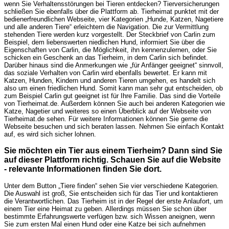
wenn Sie Verhaltensstörungen bei Tieren entdecken? Tierversicherungen
schließen Sie ebenfalls über die Plattform ab. Tierheimat punktet mit der
bedienerfreundlichen Webseite, vier Kategorien „Hunde, Katzen, Nagetiere
und alle anderen Tiere“ erleichtern die Navigation. Die zur Vermittlung
stehenden Tiere werden kurz vorgestellt. Der Steckbrief von Carlin zum
Beispiel, dem liebenswerten niedlichen Hund, informiert Sie über die
Eigenschaften von Carlin, die Möglichkeit, ihn kennenzulernen, oder Sie
schicken ein Geschenk an das Tierheim, in dem Carlin sich befindet.
Darüber hinaus sind die Anmerkungen wie „für Anfänger geeignet“ sinnvoll,
das soziale Verhalten von Carlin wird ebenfalls bewertet. Er kann mit
Katzen, Hunden, Kindern und anderen Tieren umgehen, es handelt sich
also um einen friedlichen Hund. Somit kann man sehr gut entscheiden, ob
zum Beispiel Carlin gut geeignet ist für Ihre Familie. Das sind die Vorteile
von Tierheimat.de. Außerdem können Sie auch bei anderen Kategorien wie
Katze, Nagetier und weiteres so einen Überblick auf der Webseite von
Tierheimat.de sehen. Für weitere Informationen können Sie gerne die
Webseite besuchen und sich beraten lassen. Nehmen Sie einfach Kontakt
auf, es wird sich sicher lohnen.
Sie möchten ein Tier aus einem Tierheim? Dann sind Sie
auf dieser Plattform richtig. Schauen Sie auf die Website
- relevante Informationen finden Sie dort.
Unter dem Button „Tiere finden“ sehen Sie vier verschiedene Kategorien.
Die Auswahl ist groß, Sie entscheiden sich für das Tier und kontaktieren
die Verantwortlichen. Das Tierheim ist in der Regel der erste Anlaufort, um
einem Tier eine Heimat zu geben. Allerdings müssen Sie schon über
bestimmte Erfahrungswerte verfügen bzw. sich Wissen aneignen, wenn
Sie zum ersten Mal einen Hund oder eine Katze bei sich aufnehmen