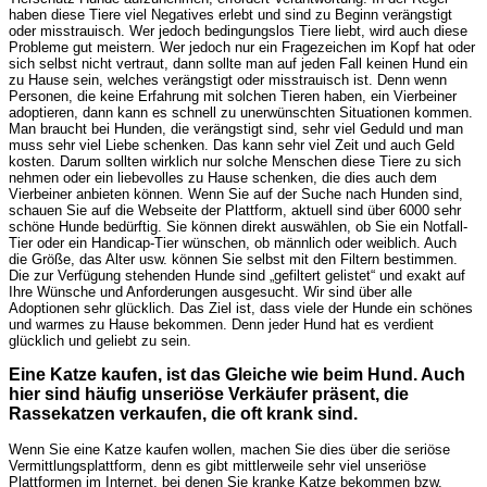
haben diese Tiere viel Negatives erlebt und sind zu Beginn verängstigt
oder misstrauisch. Wer jedoch bedingungslos Tiere liebt, wird auch diese
Probleme gut meistern. Wer jedoch nur ein Fragezeichen im Kopf hat oder
sich selbst nicht vertraut, dann sollte man auf jeden Fall keinen Hund ein
zu Hause sein, welches verängstigt oder misstrauisch ist. Denn wenn
Personen, die keine Erfahrung mit solchen Tieren haben, ein Vierbeiner
adoptieren, dann kann es schnell zu unerwünschten Situationen kommen.
Man braucht bei Hunden, die verängstigt sind, sehr viel Geduld und man
muss sehr viel Liebe schenken. Das kann sehr viel Zeit und auch Geld
kosten. Darum sollten wirklich nur solche Menschen diese Tiere zu sich
nehmen oder ein liebevolles zu Hause schenken, die dies auch dem
Vierbeiner anbieten können. Wenn Sie auf der Suche nach Hunden sind,
schauen Sie auf die Webseite der Plattform, aktuell sind über 6000 sehr
schöne Hunde bedürftig. Sie können direkt auswählen, ob Sie ein Notfall-
Tier oder ein Handicap-Tier wünschen, ob männlich oder weiblich. Auch
die Größe, das Alter usw. können Sie selbst mit den Filtern bestimmen.
Die zur Verfügung stehenden Hunde sind „gefiltert gelistet“ und exakt auf
Ihre Wünsche und Anforderungen ausgesucht. Wir sind über alle
Adoptionen sehr glücklich. Das Ziel ist, dass viele der Hunde ein schönes
und warmes zu Hause bekommen. Denn jeder Hund hat es verdient
glücklich und geliebt zu sein.
Eine Katze kaufen, ist das Gleiche wie beim Hund. Auch
hier sind häufig unseriöse Verkäufer präsent, die
Rassekatzen verkaufen, die oft krank sind.
Wenn Sie eine Katze kaufen wollen, machen Sie dies über die seriöse
Vermittlungsplattform, denn es gibt mittlerweile sehr viel unseriöse
Plattformen im Internet, bei denen Sie kranke Katze bekommen bzw.