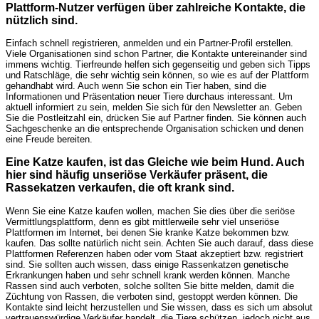
Plattform-Nutzer verfügen über zahlreiche Kontakte, die
nützlich sind.
Einfach schnell registrieren, anmelden und ein Partner-Profil erstellen.
Viele Organisationen sind schon Partner, die Kontakte untereinander sind
immens wichtig. Tierfreunde helfen sich gegenseitig und geben sich Tipps
und Ratschläge, die sehr wichtig sein können, so wie es auf der Plattform
gehandhabt wird. Auch wenn Sie schon ein Tier haben, sind die
Informationen und Präsentation neuer Tiere durchaus interessant. Um
aktuell informiert zu sein, melden Sie sich für den Newsletter an. Geben
Sie die Postleitzahl ein, drücken Sie auf Partner finden. Sie können auch
Sachgeschenke an die entsprechende Organisation schicken und denen
eine Freude bereiten.
Eine Katze kaufen, ist das Gleiche wie beim Hund. Auch
hier sind häufig unseriöse Verkäufer präsent, die
Rassekatzen verkaufen, die oft krank sind.
Wenn Sie eine Katze kaufen wollen, machen Sie dies über die seriöse
Vermittlungsplattform, denn es gibt mittlerweile sehr viel unseriöse
Plattformen im Internet, bei denen Sie kranke Katze bekommen bzw.
kaufen. Das sollte natürlich nicht sein. Achten Sie auch darauf, dass diese
Plattformen Referenzen haben oder vom Staat akzeptiert bzw. registriert
sind. Sie sollten auch wissen, dass einige Rassenkatzen genetische
Erkrankungen haben und sehr schnell krank werden können. Manche
Rassen sind auch verboten, solche sollten Sie bitte melden, damit die
Züchtung von Rassen, die verboten sind, gestoppt werden können. Die
Kontakte sind leicht herzustellen und Sie wissen, dass es sich um absolut
vertrauenswürdige Verkäufer handelt, die Tiere schützen, jedoch nicht aus