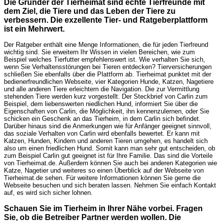
Die Gründer der Tierheimat sind echte Tierfreunde mit
dem Ziel, die Tiere und das Leben der Tiere zu
verbessern. Die exzellente Tier- und Ratgeberplattform
ist ein Mehrwert.
Der Ratgeber enthält eine Menge Informationen, die für jeden Tierfreund
wichtig sind. Sie erweitern Ihr Wissen in vielen Bereichen, wie zum
Beispiel welches Tierfutter empfehlenswert ist. Wie verhalten Sie sich,
wenn Sie Verhaltensstörungen bei Tieren entdecken? Tierversicherungen
schließen Sie ebenfalls über die Plattform ab. Tierheimat punktet mit der
bedienerfreundlichen Webseite, vier Kategorien Hunde, Katzen, Nagetiere
und alle anderen Tiere erleichtern die Navigation. Die zur Vermittlung
stehenden Tiere werden kurz vorgestellt. Der Steckbrief von Carlin zum
Beispiel, dem liebenswerten niedlichen Hund, informiert Sie über die
Eigenschaften von Carlin, die Möglichkeit, ihn kennenzulernen, oder Sie
schicken ein Geschenk an das Tierheim, in dem Carlin sich befindet.
Darüber hinaus sind die Anmerkungen wie für Anfänger geeignet sinnvoll,
das soziale Verhalten von Carlin wird ebenfalls bewertet. Er kann mit
Katzen, Hunden, Kindern und anderen Tieren umgehen, es handelt sich
also um einen friedlichen Hund. Somit kann man sehr gut entscheiden, ob
zum Beispiel Carlin gut geeignet ist für Ihre Familie. Das sind die Vorteile
von Tierheimat.de. Außerdem können Sie auch bei anderen Kategorien wie
Katze, Nagetier und weiteres so einen Überblick auf der Webseite von
Tierheimat.de sehen. Für weitere Informationen können Sie gerne die
Webseite besuchen und sich beraten lassen. Nehmen Sie einfach Kontakt
auf, es wird sich sicher lohnen.
Schauen Sie im Tierheim in Ihrer Nähe vorbei. Fragen
Sie, ob die Betreiber Partner werden wollen. Die