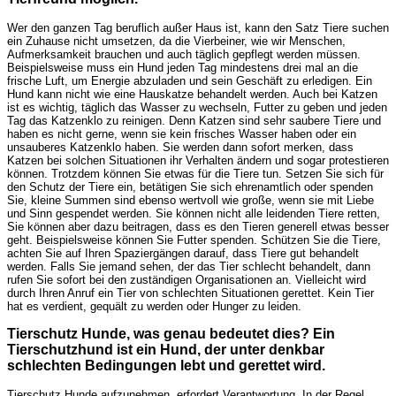
Wer den ganzen Tag beruflich außer Haus ist, kann den Satz Tiere suchen
ein Zuhause nicht umsetzen, da die Vierbeiner, wie wir Menschen,
Aufmerksamkeit brauchen und auch täglich gepflegt werden müssen.
Beispielsweise muss ein Hund jeden Tag mindestens drei mal an die
frische Luft, um Energie abzuladen und sein Geschäft zu erledigen. Ein
Hund kann nicht wie eine Hauskatze behandelt werden. Auch bei Katzen
ist es wichtig, täglich das Wasser zu wechseln, Futter zu geben und jeden
Tag das Katzenklo zu reinigen. Denn Katzen sind sehr saubere Tiere und
haben es nicht gerne, wenn sie kein frisches Wasser haben oder ein
unsauberes Katzenklo haben. Sie werden dann sofort merken, dass
Katzen bei solchen Situationen ihr Verhalten ändern und sogar protestieren
können. Trotzdem können Sie etwas für die Tiere tun. Setzen Sie sich für
den Schutz der Tiere ein, betätigen Sie sich ehrenamtlich oder spenden
Sie, kleine Summen sind ebenso wertvoll wie große, wenn sie mit Liebe
und Sinn gespendet werden. Sie können nicht alle leidenden Tiere retten,
Sie können aber dazu beitragen, dass es den Tieren generell etwas besser
geht. Beispielsweise können Sie Futter spenden. Schützen Sie die Tiere,
achten Sie auf Ihren Spaziergängen darauf, dass Tiere gut behandelt
werden. Falls Sie jemand sehen, der das Tier schlecht behandelt, dann
rufen Sie sofort bei den zuständigen Organisationen an. Vielleicht wird
durch Ihren Anruf ein Tier von schlechten Situationen gerettet. Kein Tier
hat es verdient, gequält zu werden oder Hunger zu leiden.
Tierschutz Hunde, was genau bedeutet dies? Ein
Tierschutzhund ist ein Hund, der unter denkbar
schlechten Bedingungen lebt und gerettet wird.
Tierschutz Hunde aufzunehmen, erfordert Verantwortung. In der Regel