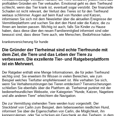
profitablen Gründen ein Tier verkaufen. Emotional geht es dem Tierfreund
schlecht, wenn das Tier krank ist, eventuell sogar verstirbt. Der finanzielle
Schaden ist nicht relevant, der Verlust des Tieres ist für den Tierfreund
weitaus schlimmer. Augen auf beim Kauf von Hunden und Katzen,
informieren Sie sich mit dem Newsletter über die aktuellen Ereignisse der
Vermittlerplattform und suchen Sie dort den Hund oder die Katze, die zu
Ihnen am besten passen. Wichtig ist auch, falls Sie Kinder zu Hause
haben, dass diese über den neuen Familienmitglied informiert sind oder
bewusst sind, dass diese Tiere auch, wie Menschen, Bedürfnisse haben.
krankenversicherung für hunde
Die Gründer der Tierheimat sind echte Tierfreunde mit
dem Ziel, die Tiere und das Leben der Tiere zu
verbessern. Die exzellente Tier- und Ratgeberplattform
ist ein Mehrwert.
Der Ratgeber enthält eine Menge Informationen, die für jeden Tierfreund
wichtig sind. Sie erweitern Ihr Wissen in vielen Bereichen, wie zum
Beispiel welches Tierfutter empfehlenswert ist. Wie verhalten Sie sich,
wenn Sie Verhaltensstörungen bei Tieren entdecken? Tierversicherungen
schließen Sie ebenfalls über die Plattform ab. Tierheimat punktet mit der
bedienerfreundlichen Webseite, vier Kategorien "Hunde, Katzen, Nagetiere
und alle anderen Tiere" erleichtern die Navigation.
Die zur Vermittlung stehenden Tiere werden kurz vorgestellt. Der
Steckbrief von Carlin zum Beispiel, dem liebenswerten niedlichen Hund,
informiert Sie über die Eigenschaften von Carlin, die Möglichkeit, ihn
kennenzulernen, oder Sie schicken ein Geschenk an das Tierheim, in dem