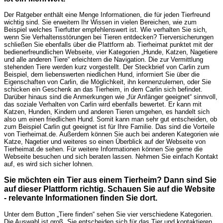
Der Ratgeber enthält eine Menge Informationen, die für jeden Tierfreund
wichtig sind. Sie erweitern Ihr Wissen in vielen Bereichen, wie zum
Beispiel welches Tierfutter empfehlenswert ist. Wie verhalten Sie sich,
wenn Sie Verhaltensstörungen bei Tieren entdecken? Tierversicherungen
schließen Sie ebenfalls über die Plattform ab. Tierheimat punktet mit der
bedienerfreundlichen Webseite, vier Kategorien „Hunde, Katzen, Nagetiere
und alle anderen Tiere“ erleichtern die Navigation. Die zur Vermittlung
stehenden Tiere werden kurz vorgestellt. Der Steckbrief von Carlin zum
Beispiel, dem liebenswerten niedlichen Hund, informiert Sie über die
Eigenschaften von Carlin, die Möglichkeit, ihn kennenzulernen, oder Sie
schicken ein Geschenk an das Tierheim, in dem Carlin sich befindet.
Darüber hinaus sind die Anmerkungen wie „für Anfänger geeignet“ sinnvoll,
das soziale Verhalten von Carlin wird ebenfalls bewertet. Er kann mit
Katzen, Hunden, Kindern und anderen Tieren umgehen, es handelt sich
also um einen friedlichen Hund. Somit kann man sehr gut entscheiden, ob
zum Beispiel Carlin gut geeignet ist für Ihre Familie. Das sind die Vorteile
von Tierheimat.de. Außerdem können Sie auch bei anderen Kategorien wie
Katze, Nagetier und weiteres so einen Überblick auf der Webseite von
Tierheimat.de sehen. Für weitere Informationen können Sie gerne die
Webseite besuchen und sich beraten lassen. Nehmen Sie einfach Kontakt
auf, es wird sich sicher lohnen.
Sie möchten ein Tier aus einem Tierheim? Dann sind Sie
auf dieser Plattform richtig. Schauen Sie auf die Website
- relevante Informationen finden Sie dort.
Unter dem Button „Tiere finden“ sehen Sie vier verschiedene Kategorien.
Die Auswahl ist groß, Sie entscheiden sich für das Tier und kontaktieren