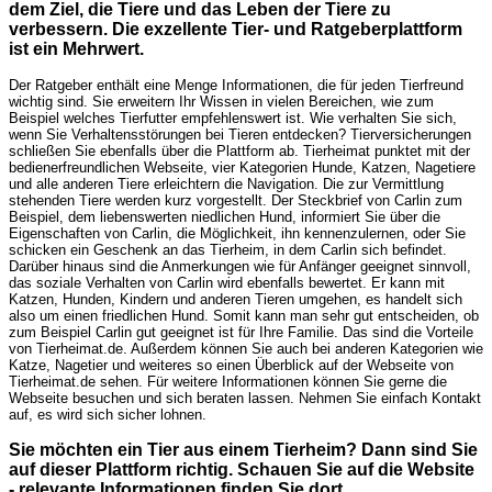
dem Ziel, die Tiere und das Leben der Tiere zu
verbessern. Die exzellente Tier- und Ratgeberplattform
ist ein Mehrwert.
Der Ratgeber enthält eine Menge Informationen, die für jeden Tierfreund
wichtig sind. Sie erweitern Ihr Wissen in vielen Bereichen, wie zum
Beispiel welches Tierfutter empfehlenswert ist. Wie verhalten Sie sich,
wenn Sie Verhaltensstörungen bei Tieren entdecken? Tierversicherungen
schließen Sie ebenfalls über die Plattform ab. Tierheimat punktet mit der
bedienerfreundlichen Webseite, vier Kategorien Hunde, Katzen, Nagetiere
und alle anderen Tiere erleichtern die Navigation. Die zur Vermittlung
stehenden Tiere werden kurz vorgestellt. Der Steckbrief von Carlin zum
Beispiel, dem liebenswerten niedlichen Hund, informiert Sie über die
Eigenschaften von Carlin, die Möglichkeit, ihn kennenzulernen, oder Sie
schicken ein Geschenk an das Tierheim, in dem Carlin sich befindet.
Darüber hinaus sind die Anmerkungen wie für Anfänger geeignet sinnvoll,
das soziale Verhalten von Carlin wird ebenfalls bewertet. Er kann mit
Katzen, Hunden, Kindern und anderen Tieren umgehen, es handelt sich
also um einen friedlichen Hund. Somit kann man sehr gut entscheiden, ob
zum Beispiel Carlin gut geeignet ist für Ihre Familie. Das sind die Vorteile
von Tierheimat.de. Außerdem können Sie auch bei anderen Kategorien wie
Katze, Nagetier und weiteres so einen Überblick auf der Webseite von
Tierheimat.de sehen. Für weitere Informationen können Sie gerne die
Webseite besuchen und sich beraten lassen. Nehmen Sie einfach Kontakt
auf, es wird sich sicher lohnen.
Sie möchten ein Tier aus einem Tierheim? Dann sind Sie
auf dieser Plattform richtig. Schauen Sie auf die Website
- relevante Informationen finden Sie dort.