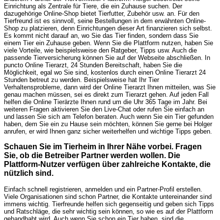
Einrichtung als Zentrale für Tiere, die ein Zuhause suchen. Der
dazugehörige Online-Shop bietet Tierfutter, Zubehör usw. an. Für den
Tierfreund ist es sinnvoll, seine Bestellungen in dem erwähnten Online-
Shop zu platzieren, denn Einrichtungen dieser Art finanzieren sich selbst.
Es kommt nicht darauf an, wo Sie das Tier finden, sondern dass Sie
einem Tier ein Zuhause geben. Wenn Sie die Plattform nutzen, haben Sie
viele Vorteile, wie beispielsweise den Ratgeber, Tipps usw. Auch die
passende Tierversicherung können Sie auf der Webseite abschließen. In
puncto Online Tierarzt, 24 Stunden Bereitschaft, haben Sie die
Möglichkeit, egal wo Sie sind, kostenlos durch einen Online Tierarzt 24
Stunden betreut zu werden. Beispielsweise hat Ihr Tier
Verhaltensprobleme, dann wird der Online Tierarzt Ihnen mitteilen, was Sie
genau machen müssen, sei es direkt zum Tierarzt gehen. Auf jeden Fall
helfen die Online Tierärzte Ihnen rund um die Uhr 365 Tage im Jahr. Bei
weiteren Fragen aktivieren Sie den Live-Chat oder rufen Sie einfach an
und lassen Sie sich am Telefon beraten. Auch wenn Sie ein Tier gefunden
haben, dem Sie ein zu Hause sein möchten, können Sie gerne bei Holger
anrufen, er wird Ihnen ganz sicher weiterhelfen und wichtige Tipps geben.
Schauen Sie im Tierheim in Ihrer Nähe vorbei. Fragen
Sie, ob die Betreiber Partner werden wollen. Die
Plattform-Nutzer verfügen über zahlreiche Kontakte, die
nützlich sind.
Einfach schnell registrieren, anmelden und ein Partner-Profil erstellen.
Viele Organisationen sind schon Partner, die Kontakte untereinander sind
immens wichtig. Tierfreunde helfen sich gegenseitig und geben sich Tipps
und Ratschläge, die sehr wichtig sein können, so wie es auf der Plattform
gehandhabt wird. Auch wenn Sie schon ein Tier haben, sind die