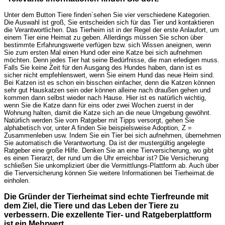
Unter dem Button Tiere finden´sehen Sie vier verschiedene Kategorien.
Die Auswahl ist groß, Sie entscheiden sich für das Tier und kontaktieren
die Verantwortlichen. Das Tierheim ist in der Regel der erste Anlaufort, um
einem Tier eine Heimat zu geben. Allerdings müssen Sie schon über
bestimmte Erfahrungswerte verfügen bzw. sich Wissen aneignen, wenn
Sie zum ersten Mal einen Hund oder eine Katze bei sich aufnehmen
möchten. Denn jedes Tier hat seine Bedürfnisse, die man erledigen muss.
Falls Sie keine Zeit für den Ausgang des Hundes haben, dann ist es
sicher nicht empfehlenswert, wenn Sie einem Hund das neue Heim sind.
Bei Katzen ist es schon ein bisschen einfacher, denn die Katzen können
sehr gut Hauskatzen sein oder können alleine nach draußen gehen und
kommen dann selbst wieder nach Hause. Hier ist es natürlich wichtig,
wenn Sie die Katze dann für eins oder zwei Wochen zuerst in der
Wohnung halten, damit die Katze sich an die neue Umgebung gewöhnt.
Natürlich werden Sie vom Ratgeber mit Tipps versorgt, gehen Sie
alphabetisch vor, unter A finden Sie beispielsweise Adoption, Z =
Zusammenleben usw. Indem Sie ein Tier bei sich aufnehmen, übernehmen
Sie automatisch die Verantwortung. Da ist der mustergültig angelegte
Ratgeber eine große Hilfe. Denken Sie an eine Tierversicherung, wo gibt
es einen Tierarzt, der rund um die Uhr erreichbar ist? Die Versicherung
schließen Sie unkompliziert über die Vermittlungs-Plattform ab. Auch über
die Tierversicherung können Sie weitere Informationen bei Tierheimat.de
einholen.
Die Gründer der Tierheimat sind echte Tierfreunde mit
dem Ziel, die Tiere und das Leben der Tiere zu
verbessern. Die exzellente Tier- und Ratgeberplattform
ist ein Mehrwert.