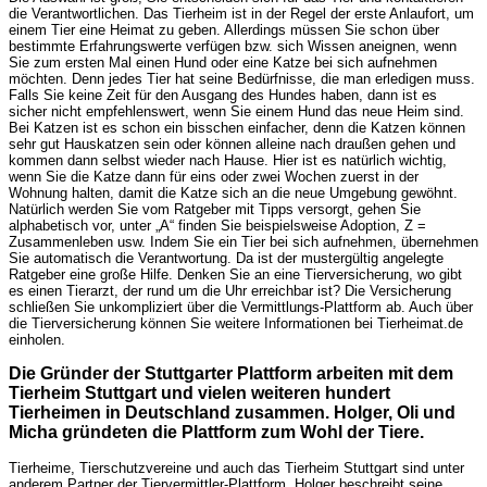
die Verantwortlichen. Das Tierheim ist in der Regel der erste Anlaufort, um
einem Tier eine Heimat zu geben. Allerdings müssen Sie schon über
bestimmte Erfahrungswerte verfügen bzw. sich Wissen aneignen, wenn
Sie zum ersten Mal einen Hund oder eine Katze bei sich aufnehmen
möchten. Denn jedes Tier hat seine Bedürfnisse, die man erledigen muss.
Falls Sie keine Zeit für den Ausgang des Hundes haben, dann ist es
sicher nicht empfehlenswert, wenn Sie einem Hund das neue Heim sind.
Bei Katzen ist es schon ein bisschen einfacher, denn die Katzen können
sehr gut Hauskatzen sein oder können alleine nach draußen gehen und
kommen dann selbst wieder nach Hause. Hier ist es natürlich wichtig,
wenn Sie die Katze dann für eins oder zwei Wochen zuerst in der
Wohnung halten, damit die Katze sich an die neue Umgebung gewöhnt.
Natürlich werden Sie vom Ratgeber mit Tipps versorgt, gehen Sie
alphabetisch vor, unter „A“ finden Sie beispielsweise Adoption, Z =
Zusammenleben usw. Indem Sie ein Tier bei sich aufnehmen, übernehmen
Sie automatisch die Verantwortung. Da ist der mustergültig angelegte
Ratgeber eine große Hilfe. Denken Sie an eine Tierversicherung, wo gibt
es einen Tierarzt, der rund um die Uhr erreichbar ist? Die Versicherung
schließen Sie unkompliziert über die Vermittlungs-Plattform ab. Auch über
die Tierversicherung können Sie weitere Informationen bei Tierheimat.de
einholen.
Die Gründer der Stuttgarter Plattform arbeiten mit dem
Tierheim Stuttgart und vielen weiteren hundert
Tierheimen in Deutschland zusammen. Holger, Oli und
Micha gründeten die Plattform zum Wohl der Tiere.
Tierheime, Tierschutzvereine und auch das Tierheim Stuttgart sind unter
anderem Partner der Tiervermittler-Plattform. Holger beschreibt seine