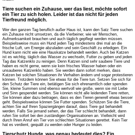
Tiere suchen ein Zuhause, wer das liest, möchte sofort
ein Tier zu sich holen. Leider ist das nicht für jeden
Tierfreund möglich.
Wer den ganzen Tag beruflich außer Haus ist, kann den Satz Tiere suchen
ein Zuhause nicht umsetzen, da die Vierbeiner, wie wir Menschen,
Aufmerksamkeit brauchen und auch täglich gepflegt werden müssen.
Beispielsweise muss ein Hund jeden Tag mindestens drei mal an die
frische Luft, um Energie abzuladen und sein Geschäft zu erledigen. Ein
Hund kann nicht wie eine Hauskatze behandelt werden. Auch bei Katzen
ist es wichtig, täglich das Wasser zu wechseln, Futter zu geben und jeden
Tag das Katzenklo zu reinigen. Denn Katzen sind sehr saubere Tiere und
haben es nicht gerne, wenn sie kein frisches Wasser haben oder ein
unsauberes Katzenklo haben. Sie werden dann sofort merken, dass
Katzen bei solchen Situationen ihr Verhalten ändern und sogar protestieren
können. Trotzdem können Sie etwas für die Tiere tun. Setzen Sie sich für
den Schutz der Tiere ein, betätigen Sie sich ehrenamtlich oder spenden
Sie, kleine Summen sind ebenso wertvoll wie große, wenn sie mit Liebe
und Sinn gespendet werden. Sie können nicht alle leidenden Tiere retten,
Sie können aber dazu beitragen, dass es den Tieren generell etwas besser
geht. Beispielsweise können Sie Futter spenden. Schützen Sie die Tiere,
achten Sie auf Ihren Spaziergängen darauf, dass Tiere gut behandelt
werden. Falls Sie jemand sehen, der das Tier schlecht behandelt, dann
rufen Sie sofort bei den zuständigen Organisationen an. Vielleicht wird
durch Ihren Anruf ein Tier von schlechten Situationen gerettet. Kein Tier
hat es verdient, gequält zu werden oder Hunger zu leiden.
Tierschutz Hunde, was genau bedeutet dies? Ein