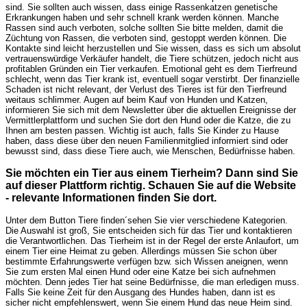
sind. Sie sollten auch wissen, dass einige Rassenkatzen genetische
Erkrankungen haben und sehr schnell krank werden können. Manche
Rassen sind auch verboten, solche sollten Sie bitte melden, damit die
Züchtung von Rassen, die verboten sind, gestoppt werden können. Die
Kontakte sind leicht herzustellen und Sie wissen, dass es sich um absolut
vertrauenswürdige Verkäufer handelt, die Tiere schützen, jedoch nicht aus
profitablen Gründen ein Tier verkaufen. Emotional geht es dem Tierfreund
schlecht, wenn das Tier krank ist, eventuell sogar verstirbt. Der finanzielle
Schaden ist nicht relevant, der Verlust des Tieres ist für den Tierfreund
weitaus schlimmer. Augen auf beim Kauf von Hunden und Katzen,
informieren Sie sich mit dem Newsletter über die aktuellen Ereignisse der
Vermittlerplattform und suchen Sie dort den Hund oder die Katze, die zu
Ihnen am besten passen. Wichtig ist auch, falls Sie Kinder zu Hause
haben, dass diese über den neuen Familienmitglied informiert sind oder
bewusst sind, dass diese Tiere auch, wie Menschen, Bedürfnisse haben.
Sie möchten ein Tier aus einem Tierheim? Dann sind Sie
auf dieser Plattform richtig. Schauen Sie auf die Website
- relevante Informationen finden Sie dort.
Unter dem Button Tiere finden´sehen Sie vier verschiedene Kategorien.
Die Auswahl ist groß, Sie entscheiden sich für das Tier und kontaktieren
die Verantwortlichen. Das Tierheim ist in der Regel der erste Anlaufort, um
einem Tier eine Heimat zu geben. Allerdings müssen Sie schon über
bestimmte Erfahrungswerte verfügen bzw. sich Wissen aneignen, wenn
Sie zum ersten Mal einen Hund oder eine Katze bei sich aufnehmen
möchten. Denn jedes Tier hat seine Bedürfnisse, die man erledigen muss.
Falls Sie keine Zeit für den Ausgang des Hundes haben, dann ist es
sicher nicht empfehlenswert, wenn Sie einem Hund das neue Heim sind.