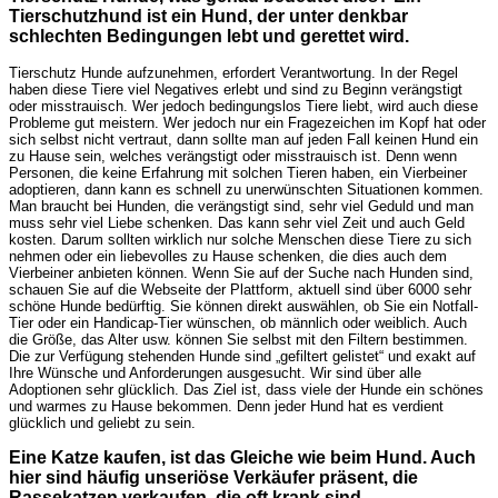
Tierschutzhund ist ein Hund, der unter denkbar
schlechten Bedingungen lebt und gerettet wird.
Tierschutz Hunde aufzunehmen, erfordert Verantwortung. In der Regel
haben diese Tiere viel Negatives erlebt und sind zu Beginn verängstigt
oder misstrauisch. Wer jedoch bedingungslos Tiere liebt, wird auch diese
Probleme gut meistern. Wer jedoch nur ein Fragezeichen im Kopf hat oder
sich selbst nicht vertraut, dann sollte man auf jeden Fall keinen Hund ein
zu Hause sein, welches verängstigt oder misstrauisch ist. Denn wenn
Personen, die keine Erfahrung mit solchen Tieren haben, ein Vierbeiner
adoptieren, dann kann es schnell zu unerwünschten Situationen kommen.
Man braucht bei Hunden, die verängstigt sind, sehr viel Geduld und man
muss sehr viel Liebe schenken. Das kann sehr viel Zeit und auch Geld
kosten. Darum sollten wirklich nur solche Menschen diese Tiere zu sich
nehmen oder ein liebevolles zu Hause schenken, die dies auch dem
Vierbeiner anbieten können. Wenn Sie auf der Suche nach Hunden sind,
schauen Sie auf die Webseite der Plattform, aktuell sind über 6000 sehr
schöne Hunde bedürftig. Sie können direkt auswählen, ob Sie ein Notfall-
Tier oder ein Handicap-Tier wünschen, ob männlich oder weiblich. Auch
die Größe, das Alter usw. können Sie selbst mit den Filtern bestimmen.
Die zur Verfügung stehenden Hunde sind „gefiltert gelistet“ und exakt auf
Ihre Wünsche und Anforderungen ausgesucht. Wir sind über alle
Adoptionen sehr glücklich. Das Ziel ist, dass viele der Hunde ein schönes
und warmes zu Hause bekommen. Denn jeder Hund hat es verdient
glücklich und geliebt zu sein.
Eine Katze kaufen, ist das Gleiche wie beim Hund. Auch
hier sind häufig unseriöse Verkäufer präsent, die
Rassekatzen verkaufen, die oft krank sind.