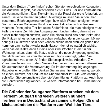
Unter dem Button „Tiere finden“ sehen Sie vier verschiedene Kategorien.
Die Auswahl ist groß, Sie entscheiden sich für das Tier und kontaktieren
die Verantwortlichen. Das Tierheim ist in der Regel der erste Anlaufort, um
einem Tier eine Heimat zu geben. Allerdings müssen Sie schon über
bestimmte Erfahrungswerte verfügen bzw. sich Wissen aneignen, wenn
Sie zum ersten Mal einen Hund oder eine Katze bei sich aufnehmen
möchten. Denn jedes Tier hat seine Bedürfnisse, die man erledigen muss.
Falls Sie keine Zeit für den Ausgang des Hundes haben, dann ist es
sicher nicht empfehlenswert, wenn Sie einem Hund das neue Heim sind.
Bei Katzen ist es schon ein bisschen einfacher, denn die Katzen können
sehr gut Hauskatzen sein oder können alleine nach draußen gehen und
kommen dann selbst wieder nach Hause. Hier ist es natürlich wichtig,
wenn Sie die Katze dann für eins oder zwei Wochen zuerst in der
Wohnung halten, damit die Katze sich an die neue Umgebung gewöhnt.
Natürlich werden Sie vom Ratgeber mit Tipps versorgt, gehen Sie
alphabetisch vor, unter „A“ finden Sie beispielsweise Adoption, Z =
Zusammenleben usw. Indem Sie ein Tier bei sich aufnehmen, übernehmen
Sie automatisch die Verantwortung. Da ist der mustergültig angelegte
Ratgeber eine große Hilfe. Denken Sie an eine Tierversicherung, wo gibt
es einen Tierarzt, der rund um die Uhr erreichbar ist? Die Versicherung
schließen Sie unkompliziert über die Vermittlungs-Plattform ab. Auch über
die Tierversicherung können Sie weitere Informationen bei Tierheimat.de
einholen.
Die Gründer der Stuttgarter Plattform arbeiten mit dem
Tierheim Stuttgart und vielen weiteren hundert
Tierheimen in Deutschland zusammen. Holger, Oli und
Micha gründeten die Plattform zum Wohl der Tiere.