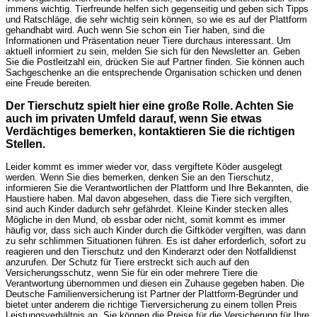
immens wichtig. Tierfreunde helfen sich gegenseitig und geben sich Tipps
und Ratschläge, die sehr wichtig sein können, so wie es auf der Plattform
gehandhabt wird. Auch wenn Sie schon ein Tier haben, sind die
Informationen und Präsentation neuer Tiere durchaus interessant. Um
aktuell informiert zu sein, melden Sie sich für den Newsletter an. Geben
Sie die Postleitzahl ein, drücken Sie auf Partner finden. Sie können auch
Sachgeschenke an die entsprechende Organisation schicken und denen
eine Freude bereiten.
Der Tierschutz spielt hier eine große Rolle. Achten Sie
auch im privaten Umfeld darauf, wenn Sie etwas
Verdächtiges bemerken, kontaktieren Sie die richtigen
Stellen.
Leider kommt es immer wieder vor, dass vergiftete Köder ausgelegt
werden. Wenn Sie dies bemerken, denken Sie an den Tierschutz,
informieren Sie die Verantwortlichen der Plattform und Ihre Bekannten, die
Haustiere haben. Mal davon abgesehen, dass die Tiere sich vergiften,
sind auch Kinder dadurch sehr gefährdet. Kleine Kinder stecken alles
Mögliche in den Mund, ob essbar oder nicht, somit kommt es immer
häufig vor, dass sich auch Kinder durch die Giftköder vergiften, was dann
zu sehr schlimmen Situationen führen. Es ist daher erforderlich, sofort zu
reagieren und den Tierschutz und den Kinderarzt oder den Notfalldienst
anzurufen. Der Schutz für Tiere erstreckt sich auch auf den
Versicherungsschutz, wenn Sie für ein oder mehrere Tiere die
Verantwortung übernommen und diesen ein Zuhause gegeben haben. Die
Deutsche Familienversicherung ist Partner der Plattform-Begründer und
bietet unter anderem die richtige Tierversicherung zu einem tollen Preis
Leistungsverhältnis an. Sie können die Preise für die Versicherung für Ihre