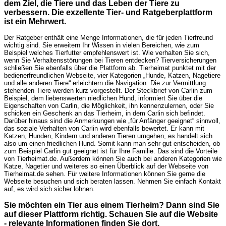
dem Ziel, die Tiere und das Leben der Tiere zu
verbessern. Die exzellente Tier- und Ratgeberplattform
ist ein Mehrwert.
Der Ratgeber enthält eine Menge Informationen, die für jeden Tierfreund
wichtig sind. Sie erweitern Ihr Wissen in vielen Bereichen, wie zum
Beispiel welches Tierfutter empfehlenswert ist. Wie verhalten Sie sich,
wenn Sie Verhaltensstörungen bei Tieren entdecken? Tierversicherungen
schließen Sie ebenfalls über die Plattform ab. Tierheimat punktet mit der
bedienerfreundlichen Webseite, vier Kategorien „Hunde, Katzen, Nagetiere
und alle anderen Tiere“ erleichtern die Navigation. Die zur Vermittlung
stehenden Tiere werden kurz vorgestellt. Der Steckbrief von Carlin zum
Beispiel, dem liebenswerten niedlichen Hund, informiert Sie über die
Eigenschaften von Carlin, die Möglichkeit, ihn kennenzulernen, oder Sie
schicken ein Geschenk an das Tierheim, in dem Carlin sich befindet.
Darüber hinaus sind die Anmerkungen wie „für Anfänger geeignet“ sinnvoll,
das soziale Verhalten von Carlin wird ebenfalls bewertet. Er kann mit
Katzen, Hunden, Kindern und anderen Tieren umgehen, es handelt sich
also um einen friedlichen Hund. Somit kann man sehr gut entscheiden, ob
zum Beispiel Carlin gut geeignet ist für Ihre Familie. Das sind die Vorteile
von Tierheimat.de. Außerdem können Sie auch bei anderen Kategorien wie
Katze, Nagetier und weiteres so einen Überblick auf der Webseite von
Tierheimat.de sehen. Für weitere Informationen können Sie gerne die
Webseite besuchen und sich beraten lassen. Nehmen Sie einfach Kontakt
auf, es wird sich sicher lohnen.
Sie möchten ein Tier aus einem Tierheim? Dann sind Sie
auf dieser Plattform richtig. Schauen Sie auf die Website
- relevante Informationen finden Sie dort.