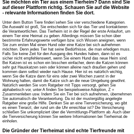
Sie möchten ein Tier aus einem Tierheim? Dann sind Sie
auf dieser Plattform richtig. Schauen Sie auf die Website
- relevante Informationen finden Sie dort.
Unter dem Button Tiere finden´sehen Sie vier verschiedene Kategorien.
Die Auswahl ist groß, Sie entscheiden sich für das Tier und kontaktieren
die Verantwortlichen. Das Tierheim ist in der Regel der erste Anlaufort, um
einem Tier eine Heimat zu geben. Allerdings müssen Sie schon über
bestimmte Erfahrungswerte verfügen bzw. sich Wissen aneignen, wenn
Sie zum ersten Mal einen Hund oder eine Katze bei sich aufnehmen
möchten. Denn jedes Tier hat seine Bedürfnisse, die man erledigen muss.
Falls Sie keine Zeit für den Ausgang des Hundes haben, dann ist es
sicher nicht empfehlenswert, wenn Sie einem Hund das neue Heim sind.
Bei Katzen ist es schon ein bisschen einfacher, denn die Katzen können
sehr gut Hauskatzen sein oder können alleine nach draußen gehen und
kommen dann selbst wieder nach Hause. Hier ist es natürlich wichtig,
wenn Sie die Katze dann für eins oder zwei Wochen zuerst in der
Wohnung halten, damit die Katze sich an die neue Umgebung gewöhnt.
Natürlich werden Sie vom Ratgeber mit Tipps versorgt, gehen Sie
alphabetisch vor, unter A finden Sie beispielsweise Adoption, Z =
Zusammenleben usw. Indem Sie ein Tier bei sich aufnehmen, übernehmen
Sie automatisch die Verantwortung. Da ist der mustergültig angelegte
Ratgeber eine große Hilfe. Denken Sie an eine Tierversicherung, wo gibt
es einen Tierarzt, der rund um die Uhr erreichbar ist? Die Versicherung
schließen Sie unkompliziert über die Vermittlungs-Plattform ab. Auch über
die Tierversicherung können Sie weitere Informationen bei Tierheimat.de
einholen.
Die Gründer der Tierheimat sind echte Tierfreunde mit