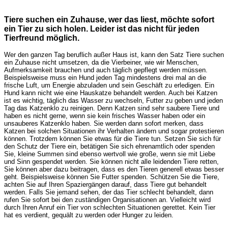
Tiere suchen ein Zuhause, wer das liest, möchte sofort
ein Tier zu sich holen. Leider ist das nicht für jeden
Tierfreund möglich.
Wer den ganzen Tag beruflich außer Haus ist, kann den Satz Tiere suchen
ein Zuhause nicht umsetzen, da die Vierbeiner, wie wir Menschen,
Aufmerksamkeit brauchen und auch täglich gepflegt werden müssen.
Beispielsweise muss ein Hund jeden Tag mindestens drei mal an die
frische Luft, um Energie abzuladen und sein Geschäft zu erledigen. Ein
Hund kann nicht wie eine Hauskatze behandelt werden. Auch bei Katzen
ist es wichtig, täglich das Wasser zu wechseln, Futter zu geben und jeden
Tag das Katzenklo zu reinigen. Denn Katzen sind sehr saubere Tiere und
haben es nicht gerne, wenn sie kein frisches Wasser haben oder ein
unsauberes Katzenklo haben. Sie werden dann sofort merken, dass
Katzen bei solchen Situationen ihr Verhalten ändern und sogar protestieren
können. Trotzdem können Sie etwas für die Tiere tun. Setzen Sie sich für
den Schutz der Tiere ein, betätigen Sie sich ehrenamtlich oder spenden
Sie, kleine Summen sind ebenso wertvoll wie große, wenn sie mit Liebe
und Sinn gespendet werden. Sie können nicht alle leidenden Tiere retten,
Sie können aber dazu beitragen, dass es den Tieren generell etwas besser
geht. Beispielsweise können Sie Futter spenden. Schützen Sie die Tiere,
achten Sie auf Ihren Spaziergängen darauf, dass Tiere gut behandelt
werden. Falls Sie jemand sehen, der das Tier schlecht behandelt, dann
rufen Sie sofort bei den zuständigen Organisationen an. Vielleicht wird
durch Ihren Anruf ein Tier von schlechten Situationen gerettet. Kein Tier
hat es verdient, gequält zu werden oder Hunger zu leiden.