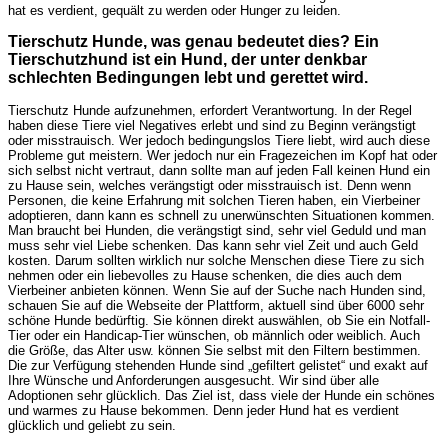
hat es verdient, gequält zu werden oder Hunger zu leiden.
Tierschutz Hunde, was genau bedeutet dies? Ein
Tierschutzhund ist ein Hund, der unter denkbar
schlechten Bedingungen lebt und gerettet wird.
Tierschutz Hunde aufzunehmen, erfordert Verantwortung. In der Regel
haben diese Tiere viel Negatives erlebt und sind zu Beginn verängstigt
oder misstrauisch. Wer jedoch bedingungslos Tiere liebt, wird auch diese
Probleme gut meistern. Wer jedoch nur ein Fragezeichen im Kopf hat oder
sich selbst nicht vertraut, dann sollte man auf jeden Fall keinen Hund ein
zu Hause sein, welches verängstigt oder misstrauisch ist. Denn wenn
Personen, die keine Erfahrung mit solchen Tieren haben, ein Vierbeiner
adoptieren, dann kann es schnell zu unerwünschten Situationen kommen.
Man braucht bei Hunden, die verängstigt sind, sehr viel Geduld und man
muss sehr viel Liebe schenken. Das kann sehr viel Zeit und auch Geld
kosten. Darum sollten wirklich nur solche Menschen diese Tiere zu sich
nehmen oder ein liebevolles zu Hause schenken, die dies auch dem
Vierbeiner anbieten können. Wenn Sie auf der Suche nach Hunden sind,
schauen Sie auf die Webseite der Plattform, aktuell sind über 6000 sehr
schöne Hunde bedürftig. Sie können direkt auswählen, ob Sie ein Notfall-
Tier oder ein Handicap-Tier wünschen, ob männlich oder weiblich. Auch
die Größe, das Alter usw. können Sie selbst mit den Filtern bestimmen.
Die zur Verfügung stehenden Hunde sind „gefiltert gelistet“ und exakt auf
Ihre Wünsche und Anforderungen ausgesucht. Wir sind über alle
Adoptionen sehr glücklich. Das Ziel ist, dass viele der Hunde ein schönes
und warmes zu Hause bekommen. Denn jeder Hund hat es verdient
glücklich und geliebt zu sein.