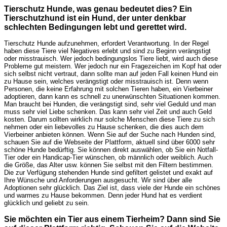
Tierschutz Hunde, was genau bedeutet dies? Ein
Tierschutzhund ist ein Hund, der unter denkbar
schlechten Bedingungen lebt und gerettet wird.
Tierschutz Hunde aufzunehmen, erfordert Verantwortung. In der Regel
haben diese Tiere viel Negatives erlebt und sind zu Beginn verängstigt
oder misstrauisch. Wer jedoch bedingungslos Tiere liebt, wird auch diese
Probleme gut meistern. Wer jedoch nur ein Fragezeichen im Kopf hat oder
sich selbst nicht vertraut, dann sollte man auf jeden Fall keinen Hund ein
zu Hause sein, welches verängstigt oder misstrauisch ist. Denn wenn
Personen, die keine Erfahrung mit solchen Tieren haben, ein Vierbeiner
adoptieren, dann kann es schnell zu unerwünschten Situationen kommen.
Man braucht bei Hunden, die verängstigt sind, sehr viel Geduld und man
muss sehr viel Liebe schenken. Das kann sehr viel Zeit und auch Geld
kosten. Darum sollten wirklich nur solche Menschen diese Tiere zu sich
nehmen oder ein liebevolles zu Hause schenken, die dies auch dem
Vierbeiner anbieten können. Wenn Sie auf der Suche nach Hunden sind,
schauen Sie auf die Webseite der Plattform, aktuell sind über 6000 sehr
schöne Hunde bedürftig. Sie können direkt auswählen, ob Sie ein Notfall-
Tier oder ein Handicap-Tier wünschen, ob männlich oder weiblich. Auch
die Größe, das Alter usw. können Sie selbst mit den Filtern bestimmen.
Die zur Verfügung stehenden Hunde sind gefiltert gelistet und exakt auf
Ihre Wünsche und Anforderungen ausgesucht. Wir sind über alle
Adoptionen sehr glücklich. Das Ziel ist, dass viele der Hunde ein schönes
und warmes zu Hause bekommen. Denn jeder Hund hat es verdient
glücklich und geliebt zu sein.
Sie möchten ein Tier aus einem Tierheim? Dann sind Sie