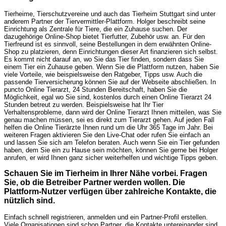
Tierheime, Tierschutzvereine und auch das Tierheim Stuttgart sind unter
anderem Partner der Tiervermittler-Plattform. Holger beschreibt seine
Einrichtung als Zentrale für Tiere, die ein Zuhause suchen. Der
dazugehörige Online-Shop bietet Tierfutter, Zubehör usw. an. Für den
Tierfreund ist es sinnvoll, seine Bestellungen in dem erwähnten Online-
Shop zu platzieren, denn Einrichtungen dieser Art finanzieren sich selbst.
Es kommt nicht darauf an, wo Sie das Tier finden, sondern dass Sie
einem Tier ein Zuhause geben. Wenn Sie die Plattform nutzen, haben Sie
viele Vorteile, wie beispielsweise den Ratgeber, Tipps usw. Auch die
passende Tierversicherung können Sie auf der Webseite abschließen. In
puncto Online Tierarzt, 24 Stunden Bereitschaft, haben Sie die
Möglichkeit, egal wo Sie sind, kostenlos durch einen Online Tierarzt 24
Stunden betreut zu werden. Beispielsweise hat Ihr Tier
Verhaltensprobleme, dann wird der Online Tierarzt Ihnen mitteilen, was Sie
genau machen müssen, sei es direkt zum Tierarzt gehen. Auf jeden Fall
helfen die Online Tierärzte Ihnen rund um die Uhr 365 Tage im Jahr. Bei
weiteren Fragen aktivieren Sie den Live-Chat oder rufen Sie einfach an
und lassen Sie sich am Telefon beraten. Auch wenn Sie ein Tier gefunden
haben, dem Sie ein zu Hause sein möchten, können Sie gerne bei Holger
anrufen, er wird Ihnen ganz sicher weiterhelfen und wichtige Tipps geben.
Schauen Sie im Tierheim in Ihrer Nähe vorbei. Fragen
Sie, ob die Betreiber Partner werden wollen. Die
Plattform-Nutzer verfügen über zahlreiche Kontakte, die
nützlich sind.
Einfach schnell registrieren, anmelden und ein Partner-Profil erstellen.
Viele Organisationen sind schon Partner, die Kontakte untereinander sind