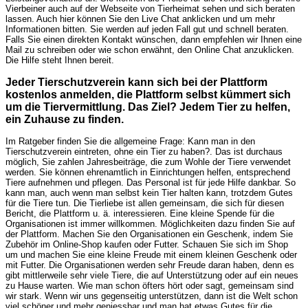
Vierbeiner auch auf der Webseite von Tierheimat sehen und sich beraten
lassen. Auch hier können Sie den Live Chat anklicken und um mehr
Informationen bitten. Sie werden auf jeden Fall gut und schnell beraten.
Falls Sie einen direkten Kontakt wünschen, dann empfehlen wir Ihnen eine
Mail zu schreiben oder wie schon erwähnt, den Online Chat anzuklicken.
Die Hilfe steht Ihnen bereit.
Jeder Tierschutzverein kann sich bei der Plattform
kostenlos anmelden, die Plattform selbst kümmert sich
um die Tiervermittlung. Das Ziel? Jedem Tier zu helfen,
ein Zuhause zu finden.
Im Ratgeber finden Sie die allgemeine Frage: Kann man in den
Tierschutzverein eintreten, ohne ein Tier zu haben?. Das ist durchaus
möglich, Sie zahlen Jahresbeiträge, die zum Wohle der Tiere verwendet
werden. Sie können ehrenamtlich in Einrichtungen helfen, entsprechend
Tiere aufnehmen und pflegen. Das Personal ist für jede Hilfe dankbar. So
kann man, auch wenn man selbst kein Tier halten kann, trotzdem Gutes
für die Tiere tun. Die Tierliebe ist allen gemeinsam, die sich für diesen
Bericht, die Plattform u. ä. interessieren. Eine kleine Spende für die
Organisationen ist immer willkommen. Möglichkeiten dazu finden Sie auf
der Plattform. Machen Sie den Organisationen ein Geschenk, indem Sie
Zubehör im Online-Shop kaufen oder Futter. Schauen Sie sich im Shop
um und machen Sie eine kleine Freude mit einem kleinen Geschenk oder
mit Futter. Die Organisationen werden sehr Freude daran haben, denn es
gibt mittlerweile sehr viele Tiere, die auf Unterstützung oder auf ein neues
zu Hause warten. Wie man schon öfters hört oder sagt, gemeinsam sind
wir stark. Wenn wir uns gegenseitig unterstützen, dann ist die Welt schon
viel schöner und mehr geniessbar und man hat etwas Gutes für die