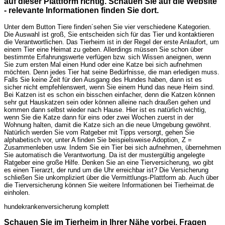
auf dieser Plattform richtig. Schauen Sie auf die Website
- relevante Informationen finden Sie dort.
Unter dem Button Tiere finden´sehen Sie vier verschiedene Kategorien.
Die Auswahl ist groß, Sie entscheiden sich für das Tier und kontaktieren
die Verantwortlichen. Das Tierheim ist in der Regel der erste Anlaufort, um
einem Tier eine Heimat zu geben. Allerdings müssen Sie schon über
bestimmte Erfahrungswerte verfügen bzw. sich Wissen aneignen, wenn
Sie zum ersten Mal einen Hund oder eine Katze bei sich aufnehmen
möchten. Denn jedes Tier hat seine Bedürfnisse, die man erledigen muss.
Falls Sie keine Zeit für den Ausgang des Hundes haben, dann ist es
sicher nicht empfehlenswert, wenn Sie einem Hund das neue Heim sind.
Bei Katzen ist es schon ein bisschen einfacher, denn die Katzen können
sehr gut Hauskatzen sein oder können alleine nach draußen gehen und
kommen dann selbst wieder nach Hause. Hier ist es natürlich wichtig,
wenn Sie die Katze dann für eins oder zwei Wochen zuerst in der
Wohnung halten, damit die Katze sich an die neue Umgebung gewöhnt.
Natürlich werden Sie vom Ratgeber mit Tipps versorgt, gehen Sie
alphabetisch vor, unter A finden Sie beispielsweise Adoption, Z =
Zusammenleben usw. Indem Sie ein Tier bei sich aufnehmen, übernehmen
Sie automatisch die Verantwortung. Da ist der mustergültig angelegte
Ratgeber eine große Hilfe. Denken Sie an eine Tierversicherung, wo gibt
es einen Tierarzt, der rund um die Uhr erreichbar ist? Die Versicherung
schließen Sie unkompliziert über die Vermittlungs-Plattform ab. Auch über
die Tierversicherung können Sie weitere Informationen bei Tierheimat.de
einholen.
hundekrankenversicherung komplett
Schauen Sie im Tierheim in Ihrer Nähe vorbei. Fragen