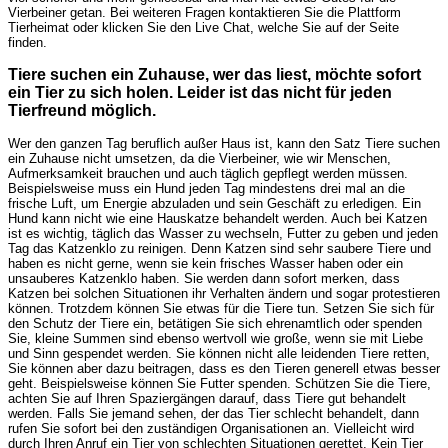
Vierbeiner getan. Bei weiteren Fragen kontaktieren Sie die Plattform
Tierheimat oder klicken Sie den Live Chat, welche Sie auf der Seite
finden.
Tiere suchen ein Zuhause, wer das liest, möchte sofort
ein Tier zu sich holen. Leider ist das nicht für jeden
Tierfreund möglich.
Wer den ganzen Tag beruflich außer Haus ist, kann den Satz Tiere suchen
ein Zuhause nicht umsetzen, da die Vierbeiner, wie wir Menschen,
Aufmerksamkeit brauchen und auch täglich gepflegt werden müssen.
Beispielsweise muss ein Hund jeden Tag mindestens drei mal an die
frische Luft, um Energie abzuladen und sein Geschäft zu erledigen. Ein
Hund kann nicht wie eine Hauskatze behandelt werden. Auch bei Katzen
ist es wichtig, täglich das Wasser zu wechseln, Futter zu geben und jeden
Tag das Katzenklo zu reinigen. Denn Katzen sind sehr saubere Tiere und
haben es nicht gerne, wenn sie kein frisches Wasser haben oder ein
unsauberes Katzenklo haben. Sie werden dann sofort merken, dass
Katzen bei solchen Situationen ihr Verhalten ändern und sogar protestieren
können. Trotzdem können Sie etwas für die Tiere tun. Setzen Sie sich für
den Schutz der Tiere ein, betätigen Sie sich ehrenamtlich oder spenden
Sie, kleine Summen sind ebenso wertvoll wie große, wenn sie mit Liebe
und Sinn gespendet werden. Sie können nicht alle leidenden Tiere retten,
Sie können aber dazu beitragen, dass es den Tieren generell etwas besser
geht. Beispielsweise können Sie Futter spenden. Schützen Sie die Tiere,
achten Sie auf Ihren Spaziergängen darauf, dass Tiere gut behandelt
werden. Falls Sie jemand sehen, der das Tier schlecht behandelt, dann
rufen Sie sofort bei den zuständigen Organisationen an. Vielleicht wird
durch Ihren Anruf ein Tier von schlechten Situationen gerettet. Kein Tier