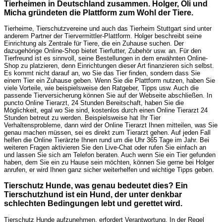
Tierheimen in Deutschland zusammen. Holger, Oli und
Micha gründeten die Plattform zum Wohl der Tiere.
Tierheime, Tierschutzvereine und auch das Tierheim Stuttgart sind unter
anderem Partner der Tiervermittler-Plattform. Holger beschreibt seine
Einrichtung als Zentrale für Tiere, die ein Zuhause suchen. Der
dazugehörige Online-Shop bietet Tierfutter, Zubehör usw. an. Für den
Tierfreund ist es sinnvoll, seine Bestellungen in dem erwähnten Online-
Shop zu platzieren, denn Einrichtungen dieser Art finanzieren sich selbst.
Es kommt nicht darauf an, wo Sie das Tier finden, sondern dass Sie
einem Tier ein Zuhause geben. Wenn Sie die Plattform nutzen, haben Sie
viele Vorteile, wie beispielsweise den Ratgeber, Tipps usw. Auch die
passende Tierversicherung können Sie auf der Webseite abschließen. In
puncto Online Tierarzt, 24 Stunden Bereitschaft, haben Sie die
Möglichkeit, egal wo Sie sind, kostenlos durch einen Online Tierarzt 24
Stunden betreut zu werden. Beispielsweise hat Ihr Tier
Verhaltensprobleme, dann wird der Online Tierarzt Ihnen mitteilen, was Sie
genau machen müssen, sei es direkt zum Tierarzt gehen. Auf jeden Fall
helfen die Online Tierärzte Ihnen rund um die Uhr 365 Tage im Jahr. Bei
weiteren Fragen aktivieren Sie den Live-Chat oder rufen Sie einfach an
und lassen Sie sich am Telefon beraten. Auch wenn Sie ein Tier gefunden
haben, dem Sie ein zu Hause sein möchten, können Sie gerne bei Holger
anrufen, er wird Ihnen ganz sicher weiterhelfen und wichtige Tipps geben.
Tierschutz Hunde, was genau bedeutet dies? Ein
Tierschutzhund ist ein Hund, der unter denkbar
schlechten Bedingungen lebt und gerettet wird.
Tierschutz Hunde aufzunehmen, erfordert Verantwortung. In der Regel