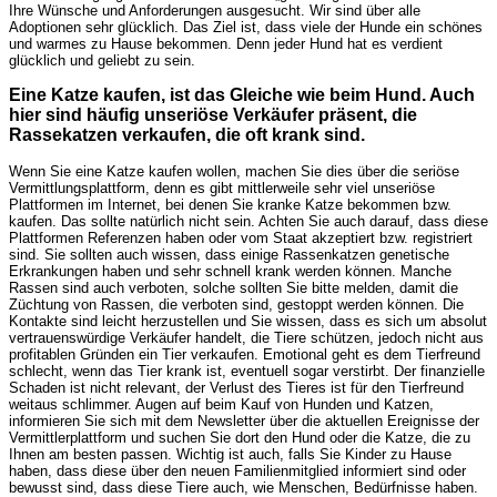
Ihre Wünsche und Anforderungen ausgesucht. Wir sind über alle
Adoptionen sehr glücklich. Das Ziel ist, dass viele der Hunde ein schönes
und warmes zu Hause bekommen. Denn jeder Hund hat es verdient
glücklich und geliebt zu sein.
Eine Katze kaufen, ist das Gleiche wie beim Hund. Auch
hier sind häufig unseriöse Verkäufer präsent, die
Rassekatzen verkaufen, die oft krank sind.
Wenn Sie eine Katze kaufen wollen, machen Sie dies über die seriöse
Vermittlungsplattform, denn es gibt mittlerweile sehr viel unseriöse
Plattformen im Internet, bei denen Sie kranke Katze bekommen bzw.
kaufen. Das sollte natürlich nicht sein. Achten Sie auch darauf, dass diese
Plattformen Referenzen haben oder vom Staat akzeptiert bzw. registriert
sind. Sie sollten auch wissen, dass einige Rassenkatzen genetische
Erkrankungen haben und sehr schnell krank werden können. Manche
Rassen sind auch verboten, solche sollten Sie bitte melden, damit die
Züchtung von Rassen, die verboten sind, gestoppt werden können. Die
Kontakte sind leicht herzustellen und Sie wissen, dass es sich um absolut
vertrauenswürdige Verkäufer handelt, die Tiere schützen, jedoch nicht aus
profitablen Gründen ein Tier verkaufen. Emotional geht es dem Tierfreund
schlecht, wenn das Tier krank ist, eventuell sogar verstirbt. Der finanzielle
Schaden ist nicht relevant, der Verlust des Tieres ist für den Tierfreund
weitaus schlimmer. Augen auf beim Kauf von Hunden und Katzen,
informieren Sie sich mit dem Newsletter über die aktuellen Ereignisse der
Vermittlerplattform und suchen Sie dort den Hund oder die Katze, die zu
Ihnen am besten passen. Wichtig ist auch, falls Sie Kinder zu Hause
haben, dass diese über den neuen Familienmitglied informiert sind oder
bewusst sind, dass diese Tiere auch, wie Menschen, Bedürfnisse haben.