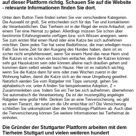
auf dieser Plattform richtig. Schauen Sie auf die Website
- relevante Informationen finden Sie dort.
Unter dem Button Tiere finden´sehen Sie vier verschiedene Kategorien.
Die Auswahl ist groß, Sie entscheiden sich für das Tier und kontaktieren
die Verantwortlichen. Das Tierheim ist in der Regel der erste Anlaufort, um
einem Tier eine Heimat zu geben. Allerdings müssen Sie schon über
bestimmte Erfahrungswerte verfügen bzw. sich Wissen aneignen, wenn
Sie zum ersten Mal einen Hund oder eine Katze bei sich aufnehmen
möchten. Denn jedes Tier hat seine Bedürfnisse, die man erledigen muss.
Falls Sie keine Zeit für den Ausgang des Hundes haben, dann ist es
sicher nicht empfehlenswert, wenn Sie einem Hund das neue Heim sind.
Bei Katzen ist es schon ein bisschen einfacher, denn die Katzen können
sehr gut Hauskatzen sein oder können alleine nach draußen gehen und
kommen dann selbst wieder nach Hause. Hier ist es natürlich wichtig,
wenn Sie die Katze dann für eins oder zwei Wochen zuerst in der
Wohnung halten, damit die Katze sich an die neue Umgebung gewöhnt.
Natürlich werden Sie vom Ratgeber mit Tipps versorgt, gehen Sie
alphabetisch vor, unter A finden Sie beispielsweise Adoption, Z =
Zusammenleben usw. Indem Sie ein Tier bei sich aufnehmen, übernehmen
Sie automatisch die Verantwortung. Da ist der mustergültig angelegte
Ratgeber eine große Hilfe. Denken Sie an eine Tierversicherung, wo gibt
es einen Tierarzt, der rund um die Uhr erreichbar ist? Die Versicherung
schließen Sie unkompliziert über die Vermittlungs-Plattform ab. Auch über
die Tierversicherung können Sie weitere Informationen bei Tierheimat.de
einholen.
Die Gründer der Stuttgarter Plattform arbeiten mit dem
Tierheim Stuttgart und vielen weiteren hundert