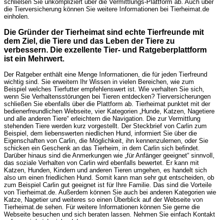
schließen Sie unkompliziert über die Vermittlungs-Plattform ab. Auch über
die Tierversicherung können Sie weitere Informationen bei Tierheimat.de
einholen.
Die Gründer der Tierheimat sind echte Tierfreunde mit
dem Ziel, die Tiere und das Leben der Tiere zu
verbessern. Die exzellente Tier- und Ratgeberplattform
ist ein Mehrwert.
Der Ratgeber enthält eine Menge Informationen, die für jeden Tierfreund
wichtig sind. Sie erweitern Ihr Wissen in vielen Bereichen, wie zum
Beispiel welches Tierfutter empfehlenswert ist. Wie verhalten Sie sich,
wenn Sie Verhaltensstörungen bei Tieren entdecken? Tierversicherungen
schließen Sie ebenfalls über die Plattform ab. Tierheimat punktet mit der
bedienerfreundlichen Webseite, vier Kategorien „Hunde, Katzen, Nagetiere
und alle anderen Tiere“ erleichtern die Navigation. Die zur Vermittlung
stehenden Tiere werden kurz vorgestellt. Der Steckbrief von Carlin zum
Beispiel, dem liebenswerten niedlichen Hund, informiert Sie über die
Eigenschaften von Carlin, die Möglichkeit, ihn kennenzulernen, oder Sie
schicken ein Geschenk an das Tierheim, in dem Carlin sich befindet.
Darüber hinaus sind die Anmerkungen wie „für Anfänger geeignet“ sinnvoll,
das soziale Verhalten von Carlin wird ebenfalls bewertet. Er kann mit
Katzen, Hunden, Kindern und anderen Tieren umgehen, es handelt sich
also um einen friedlichen Hund. Somit kann man sehr gut entscheiden, ob
zum Beispiel Carlin gut geeignet ist für Ihre Familie. Das sind die Vorteile
von Tierheimat.de. Außerdem können Sie auch bei anderen Kategorien wie
Katze, Nagetier und weiteres so einen Überblick auf der Webseite von
Tierheimat.de sehen. Für weitere Informationen können Sie gerne die
Webseite besuchen und sich beraten lassen. Nehmen Sie einfach Kontakt