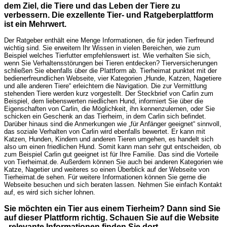
dem Ziel, die Tiere und das Leben der Tiere zu
verbessern. Die exzellente Tier- und Ratgeberplattform
ist ein Mehrwert.
Der Ratgeber enthält eine Menge Informationen, die für jeden Tierfreund
wichtig sind. Sie erweitern Ihr Wissen in vielen Bereichen, wie zum
Beispiel welches Tierfutter empfehlenswert ist. Wie verhalten Sie sich,
wenn Sie Verhaltensstörungen bei Tieren entdecken? Tierversicherungen
schließen Sie ebenfalls über die Plattform ab. Tierheimat punktet mit der
bedienerfreundlichen Webseite, vier Kategorien „Hunde, Katzen, Nagetiere
und alle anderen Tiere“ erleichtern die Navigation. Die zur Vermittlung
stehenden Tiere werden kurz vorgestellt. Der Steckbrief von Carlin zum
Beispiel, dem liebenswerten niedlichen Hund, informiert Sie über die
Eigenschaften von Carlin, die Möglichkeit, ihn kennenzulernen, oder Sie
schicken ein Geschenk an das Tierheim, in dem Carlin sich befindet.
Darüber hinaus sind die Anmerkungen wie „für Anfänger geeignet“ sinnvoll,
das soziale Verhalten von Carlin wird ebenfalls bewertet. Er kann mit
Katzen, Hunden, Kindern und anderen Tieren umgehen, es handelt sich
also um einen friedlichen Hund. Somit kann man sehr gut entscheiden, ob
zum Beispiel Carlin gut geeignet ist für Ihre Familie. Das sind die Vorteile
von Tierheimat.de. Außerdem können Sie auch bei anderen Kategorien wie
Katze, Nagetier und weiteres so einen Überblick auf der Webseite von
Tierheimat.de sehen. Für weitere Informationen können Sie gerne die
Webseite besuchen und sich beraten lassen. Nehmen Sie einfach Kontakt
auf, es wird sich sicher lohnen.
Sie möchten ein Tier aus einem Tierheim? Dann sind Sie
auf dieser Plattform richtig. Schauen Sie auf die Website
- relevante Informationen finden Sie dort.