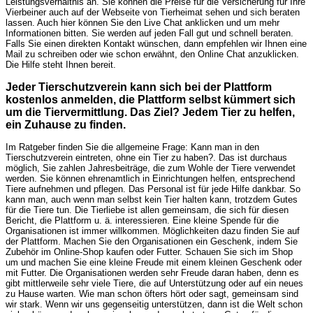
Leistungsverhältnis an. Sie können die Preise für die Versicherung für Ihre
Vierbeiner auch auf der Webseite von Tierheimat sehen und sich beraten
lassen. Auch hier können Sie den Live Chat anklicken und um mehr
Informationen bitten. Sie werden auf jeden Fall gut und schnell beraten.
Falls Sie einen direkten Kontakt wünschen, dann empfehlen wir Ihnen eine
Mail zu schreiben oder wie schon erwähnt, den Online Chat anzuklicken.
Die Hilfe steht Ihnen bereit.
Jeder Tierschutzverein kann sich bei der Plattform
kostenlos anmelden, die Plattform selbst kümmert sich
um die Tiervermittlung. Das Ziel? Jedem Tier zu helfen,
ein Zuhause zu finden.
Im Ratgeber finden Sie die allgemeine Frage: Kann man in den
Tierschutzverein eintreten, ohne ein Tier zu haben?. Das ist durchaus
möglich, Sie zahlen Jahresbeiträge, die zum Wohle der Tiere verwendet
werden. Sie können ehrenamtlich in Einrichtungen helfen, entsprechend
Tiere aufnehmen und pflegen. Das Personal ist für jede Hilfe dankbar. So
kann man, auch wenn man selbst kein Tier halten kann, trotzdem Gutes
für die Tiere tun. Die Tierliebe ist allen gemeinsam, die sich für diesen
Bericht, die Plattform u. ä. interessieren. Eine kleine Spende für die
Organisationen ist immer willkommen. Möglichkeiten dazu finden Sie auf
der Plattform. Machen Sie den Organisationen ein Geschenk, indem Sie
Zubehör im Online-Shop kaufen oder Futter. Schauen Sie sich im Shop
um und machen Sie eine kleine Freude mit einem kleinen Geschenk oder
mit Futter. Die Organisationen werden sehr Freude daran haben, denn es
gibt mittlerweile sehr viele Tiere, die auf Unterstützung oder auf ein neues
zu Hause warten. Wie man schon öfters hört oder sagt, gemeinsam sind
wir stark. Wenn wir uns gegenseitig unterstützen, dann ist die Welt schon