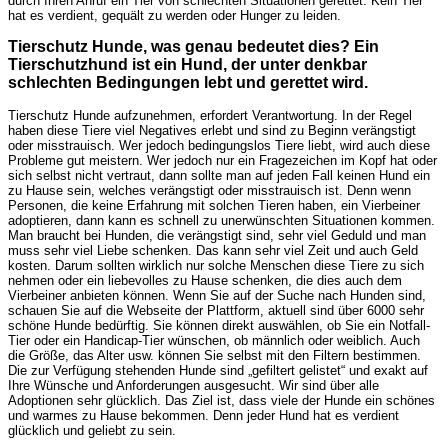
durch Ihren Anruf ein Tier von schlechten Situationen gerettet. Kein Tier
hat es verdient, gequält zu werden oder Hunger zu leiden.
Tierschutz Hunde, was genau bedeutet dies? Ein
Tierschutzhund ist ein Hund, der unter denkbar
schlechten Bedingungen lebt und gerettet wird.
Tierschutz Hunde aufzunehmen, erfordert Verantwortung. In der Regel
haben diese Tiere viel Negatives erlebt und sind zu Beginn verängstigt
oder misstrauisch. Wer jedoch bedingungslos Tiere liebt, wird auch diese
Probleme gut meistern. Wer jedoch nur ein Fragezeichen im Kopf hat oder
sich selbst nicht vertraut, dann sollte man auf jeden Fall keinen Hund ein
zu Hause sein, welches verängstigt oder misstrauisch ist. Denn wenn
Personen, die keine Erfahrung mit solchen Tieren haben, ein Vierbeiner
adoptieren, dann kann es schnell zu unerwünschten Situationen kommen.
Man braucht bei Hunden, die verängstigt sind, sehr viel Geduld und man
muss sehr viel Liebe schenken. Das kann sehr viel Zeit und auch Geld
kosten. Darum sollten wirklich nur solche Menschen diese Tiere zu sich
nehmen oder ein liebevolles zu Hause schenken, die dies auch dem
Vierbeiner anbieten können. Wenn Sie auf der Suche nach Hunden sind,
schauen Sie auf die Webseite der Plattform, aktuell sind über 6000 sehr
schöne Hunde bedürftig. Sie können direkt auswählen, ob Sie ein Notfall-
Tier oder ein Handicap-Tier wünschen, ob männlich oder weiblich. Auch
die Größe, das Alter usw. können Sie selbst mit den Filtern bestimmen.
Die zur Verfügung stehenden Hunde sind „gefiltert gelistet“ und exakt auf
Ihre Wünsche und Anforderungen ausgesucht. Wir sind über alle
Adoptionen sehr glücklich. Das Ziel ist, dass viele der Hunde ein schönes
und warmes zu Hause bekommen. Denn jeder Hund hat es verdient
glücklich und geliebt zu sein.