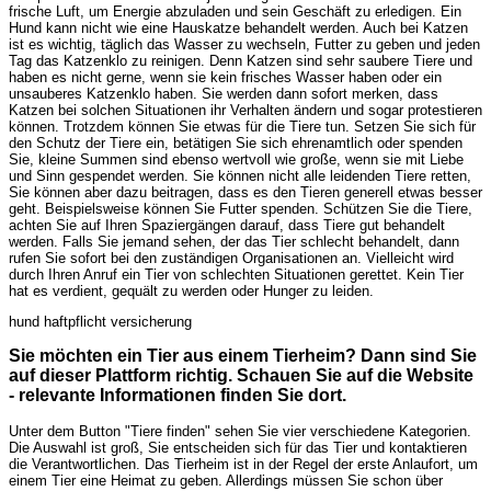
frische Luft, um Energie abzuladen und sein Geschäft zu erledigen. Ein
Hund kann nicht wie eine Hauskatze behandelt werden. Auch bei Katzen
ist es wichtig, täglich das Wasser zu wechseln, Futter zu geben und jeden
Tag das Katzenklo zu reinigen. Denn Katzen sind sehr saubere Tiere und
haben es nicht gerne, wenn sie kein frisches Wasser haben oder ein
unsauberes Katzenklo haben. Sie werden dann sofort merken, dass
Katzen bei solchen Situationen ihr Verhalten ändern und sogar protestieren
können. Trotzdem können Sie etwas für die Tiere tun. Setzen Sie sich für
den Schutz der Tiere ein, betätigen Sie sich ehrenamtlich oder spenden
Sie, kleine Summen sind ebenso wertvoll wie große, wenn sie mit Liebe
und Sinn gespendet werden. Sie können nicht alle leidenden Tiere retten,
Sie können aber dazu beitragen, dass es den Tieren generell etwas besser
geht. Beispielsweise können Sie Futter spenden. Schützen Sie die Tiere,
achten Sie auf Ihren Spaziergängen darauf, dass Tiere gut behandelt
werden. Falls Sie jemand sehen, der das Tier schlecht behandelt, dann
rufen Sie sofort bei den zuständigen Organisationen an. Vielleicht wird
durch Ihren Anruf ein Tier von schlechten Situationen gerettet. Kein Tier
hat es verdient, gequält zu werden oder Hunger zu leiden.
hund haftpflicht versicherung
Sie möchten ein Tier aus einem Tierheim? Dann sind Sie
auf dieser Plattform richtig. Schauen Sie auf die Website
- relevante Informationen finden Sie dort.
Unter dem Button "Tiere finden" sehen Sie vier verschiedene Kategorien.
Die Auswahl ist groß, Sie entscheiden sich für das Tier und kontaktieren
die Verantwortlichen. Das Tierheim ist in der Regel der erste Anlaufort, um
einem Tier eine Heimat zu geben. Allerdings müssen Sie schon über