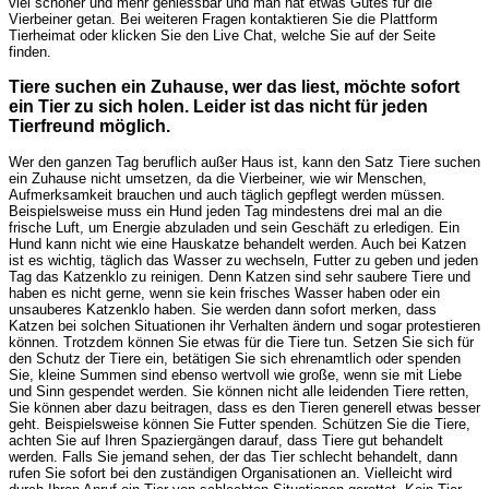
viel schöner und mehr geniessbar und man hat etwas Gutes für die
Vierbeiner getan. Bei weiteren Fragen kontaktieren Sie die Plattform
Tierheimat oder klicken Sie den Live Chat, welche Sie auf der Seite
finden.
Tiere suchen ein Zuhause, wer das liest, möchte sofort
ein Tier zu sich holen. Leider ist das nicht für jeden
Tierfreund möglich.
Wer den ganzen Tag beruflich außer Haus ist, kann den Satz Tiere suchen
ein Zuhause nicht umsetzen, da die Vierbeiner, wie wir Menschen,
Aufmerksamkeit brauchen und auch täglich gepflegt werden müssen.
Beispielsweise muss ein Hund jeden Tag mindestens drei mal an die
frische Luft, um Energie abzuladen und sein Geschäft zu erledigen. Ein
Hund kann nicht wie eine Hauskatze behandelt werden. Auch bei Katzen
ist es wichtig, täglich das Wasser zu wechseln, Futter zu geben und jeden
Tag das Katzenklo zu reinigen. Denn Katzen sind sehr saubere Tiere und
haben es nicht gerne, wenn sie kein frisches Wasser haben oder ein
unsauberes Katzenklo haben. Sie werden dann sofort merken, dass
Katzen bei solchen Situationen ihr Verhalten ändern und sogar protestieren
können. Trotzdem können Sie etwas für die Tiere tun. Setzen Sie sich für
den Schutz der Tiere ein, betätigen Sie sich ehrenamtlich oder spenden
Sie, kleine Summen sind ebenso wertvoll wie große, wenn sie mit Liebe
und Sinn gespendet werden. Sie können nicht alle leidenden Tiere retten,
Sie können aber dazu beitragen, dass es den Tieren generell etwas besser
geht. Beispielsweise können Sie Futter spenden. Schützen Sie die Tiere,
achten Sie auf Ihren Spaziergängen darauf, dass Tiere gut behandelt
werden. Falls Sie jemand sehen, der das Tier schlecht behandelt, dann
rufen Sie sofort bei den zuständigen Organisationen an. Vielleicht wird