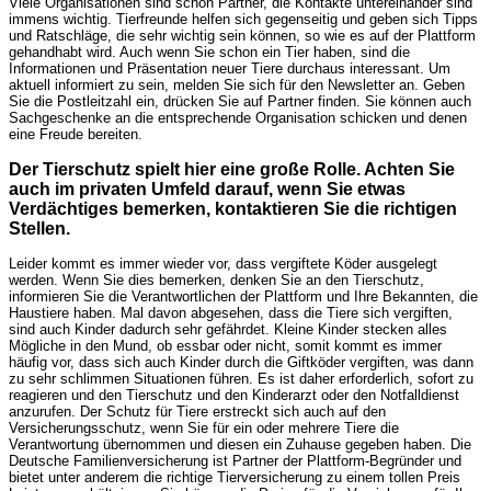
Viele Organisationen sind schon Partner, die Kontakte untereinander sind
immens wichtig. Tierfreunde helfen sich gegenseitig und geben sich Tipps
und Ratschläge, die sehr wichtig sein können, so wie es auf der Plattform
gehandhabt wird. Auch wenn Sie schon ein Tier haben, sind die
Informationen und Präsentation neuer Tiere durchaus interessant. Um
aktuell informiert zu sein, melden Sie sich für den Newsletter an. Geben
Sie die Postleitzahl ein, drücken Sie auf Partner finden. Sie können auch
Sachgeschenke an die entsprechende Organisation schicken und denen
eine Freude bereiten.
Der Tierschutz spielt hier eine große Rolle. Achten Sie
auch im privaten Umfeld darauf, wenn Sie etwas
Verdächtiges bemerken, kontaktieren Sie die richtigen
Stellen.
Leider kommt es immer wieder vor, dass vergiftete Köder ausgelegt
werden. Wenn Sie dies bemerken, denken Sie an den Tierschutz,
informieren Sie die Verantwortlichen der Plattform und Ihre Bekannten, die
Haustiere haben. Mal davon abgesehen, dass die Tiere sich vergiften,
sind auch Kinder dadurch sehr gefährdet. Kleine Kinder stecken alles
Mögliche in den Mund, ob essbar oder nicht, somit kommt es immer
häufig vor, dass sich auch Kinder durch die Giftköder vergiften, was dann
zu sehr schlimmen Situationen führen. Es ist daher erforderlich, sofort zu
reagieren und den Tierschutz und den Kinderarzt oder den Notfalldienst
anzurufen. Der Schutz für Tiere erstreckt sich auch auf den
Versicherungsschutz, wenn Sie für ein oder mehrere Tiere die
Verantwortung übernommen und diesen ein Zuhause gegeben haben. Die
Deutsche Familienversicherung ist Partner der Plattform-Begründer und
bietet unter anderem die richtige Tierversicherung zu einem tollen Preis