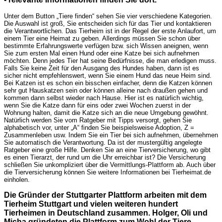
Unter dem Button „Tiere finden“ sehen Sie vier verschiedene Kategorien.
Die Auswahl ist groß, Sie entscheiden sich für das Tier und kontaktieren
die Verantwortlichen. Das Tierheim ist in der Regel der erste Anlaufort, um
einem Tier eine Heimat zu geben. Allerdings müssen Sie schon über
bestimmte Erfahrungswerte verfügen bzw. sich Wissen aneignen, wenn
Sie zum ersten Mal einen Hund oder eine Katze bei sich aufnehmen
möchten. Denn jedes Tier hat seine Bedürfnisse, die man erledigen muss.
Falls Sie keine Zeit für den Ausgang des Hundes haben, dann ist es
sicher nicht empfehlenswert, wenn Sie einem Hund das neue Heim sind.
Bei Katzen ist es schon ein bisschen einfacher, denn die Katzen können
sehr gut Hauskatzen sein oder können alleine nach draußen gehen und
kommen dann selbst wieder nach Hause. Hier ist es natürlich wichtig,
wenn Sie die Katze dann für eins oder zwei Wochen zuerst in der
Wohnung halten, damit die Katze sich an die neue Umgebung gewöhnt.
Natürlich werden Sie vom Ratgeber mit Tipps versorgt, gehen Sie
alphabetisch vor, unter „A“ finden Sie beispielsweise Adoption, Z =
Zusammenleben usw. Indem Sie ein Tier bei sich aufnehmen, übernehmen
Sie automatisch die Verantwortung. Da ist der mustergültig angelegte
Ratgeber eine große Hilfe. Denken Sie an eine Tierversicherung, wo gibt
es einen Tierarzt, der rund um die Uhr erreichbar ist? Die Versicherung
schließen Sie unkompliziert über die Vermittlungs-Plattform ab. Auch über
die Tierversicherung können Sie weitere Informationen bei Tierheimat.de
einholen.
Die Gründer der Stuttgarter Plattform arbeiten mit dem
Tierheim Stuttgart und vielen weiteren hundert
Tierheimen in Deutschland zusammen. Holger, Oli und
Micha gründeten die Plattform zum Wohl der Tiere.