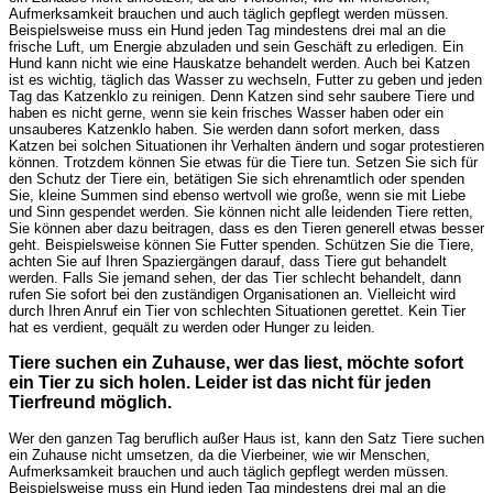
Aufmerksamkeit brauchen und auch täglich gepflegt werden müssen.
Beispielsweise muss ein Hund jeden Tag mindestens drei mal an die
frische Luft, um Energie abzuladen und sein Geschäft zu erledigen. Ein
Hund kann nicht wie eine Hauskatze behandelt werden. Auch bei Katzen
ist es wichtig, täglich das Wasser zu wechseln, Futter zu geben und jeden
Tag das Katzenklo zu reinigen. Denn Katzen sind sehr saubere Tiere und
haben es nicht gerne, wenn sie kein frisches Wasser haben oder ein
unsauberes Katzenklo haben. Sie werden dann sofort merken, dass
Katzen bei solchen Situationen ihr Verhalten ändern und sogar protestieren
können. Trotzdem können Sie etwas für die Tiere tun. Setzen Sie sich für
den Schutz der Tiere ein, betätigen Sie sich ehrenamtlich oder spenden
Sie, kleine Summen sind ebenso wertvoll wie große, wenn sie mit Liebe
und Sinn gespendet werden. Sie können nicht alle leidenden Tiere retten,
Sie können aber dazu beitragen, dass es den Tieren generell etwas besser
geht. Beispielsweise können Sie Futter spenden. Schützen Sie die Tiere,
achten Sie auf Ihren Spaziergängen darauf, dass Tiere gut behandelt
werden. Falls Sie jemand sehen, der das Tier schlecht behandelt, dann
rufen Sie sofort bei den zuständigen Organisationen an. Vielleicht wird
durch Ihren Anruf ein Tier von schlechten Situationen gerettet. Kein Tier
hat es verdient, gequält zu werden oder Hunger zu leiden.
Tiere suchen ein Zuhause, wer das liest, möchte sofort
ein Tier zu sich holen. Leider ist das nicht für jeden
Tierfreund möglich.
Wer den ganzen Tag beruflich außer Haus ist, kann den Satz Tiere suchen
ein Zuhause nicht umsetzen, da die Vierbeiner, wie wir Menschen,
Aufmerksamkeit brauchen und auch täglich gepflegt werden müssen.
Beispielsweise muss ein Hund jeden Tag mindestens drei mal an die