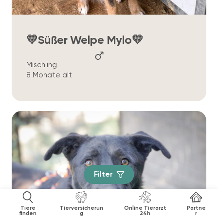
💛Süßer Welpe Mylo💛
Mischling
8 Monate alt
Filter
Tiere
Tierversicherun
Online Tierarzt
Partne
finden
g
24h
r