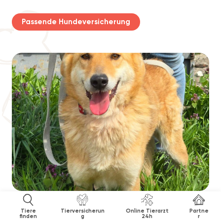
Passende Hundeversicherung
Tiere
Tierversicherun
Online Tierarzt
Partne
finden
g
24h
r